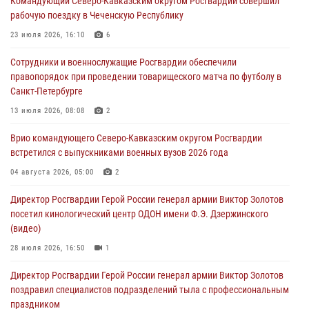
Командующий Северо-Кавказским округом Росгвардии совершил
10 августа 2026, 13:00
8
1
рабочую поездку в Чеченскую Республику
В Югре росгвардейцы приняли участие в памятном мероприятии,
23 июля 2026, 16:10
6
посвященном 82-летию окончания Ленинградской битвы
Сотрудники и военнослужащие Росгвардии обеспечили
10 августа 2026, 13:00
1
правопорядок при проведении товарищеского матча по футболу в
Санкт-Петербурге
В Ленобласти сотрудники Росгвардии и полиции задержали
разыскиваемого опасного рецидивиста, подозреваемого в
13 июля 2026, 08:08
2
совершении особо тяжкого преступления (видео)
Врио командующего Северо-Кавказским округом Росгвардии
10 августа 2026, 12:38
1
встретился с выпускниками военных вузов 2026 года
В Екатеринбурге появится новый профильный класс Росгвардии
04 августа 2026, 05:00
2
10 августа 2026, 12:00
3
Директор Росгвардии Герой России генерал армии Виктор Золотов
посетил кинологический центр ОДОН имени Ф.Э. Дзержинского
(видео)
28 июля 2026, 16:50
1
Директор Росгвардии Герой России генерал армии Виктор Золотов
поздравил специалистов подразделений тыла с профессиональным
праздником