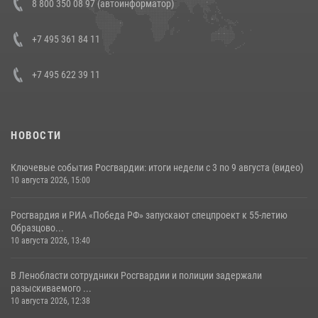
8 800 350 08 97 (автоинформатор)
В Челябинске росгвардейцы задержали злоумышленников,
напавших на бригаду скорой помощи (видео)
+7 495 361 84 11
14 июля 2026, 12:20
1
+7 495 622 39 11
НОВОСТИ
Ключевые события Росгвардии: итоги недели с 3 по 9 августа (видео)
10 августа 2026, 15:00
Росгвардия и РИА «Победа РФ» запускают спецпроект к 55-летию
Образцово...
10 августа 2026, 13:40
В Ленобласти сотрудники Росгвардии и полиции задержали
разыскиваемого ...
10 августа 2026, 12:38