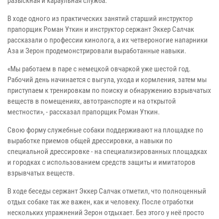
разыскная и караульная служба.
В ходе одного из практических занятий старший инструктор
прапорщик Роман Уткин и инструктор сержант Эккер Салчак
рассказали о профессии кинолога, а их четвероногие напарники
Аза и Зерон продемонстрировали выработанные навыки.
«Мы работаем в паре с немецкой овчаркой уже шестой год.
Рабочий день начинается с выгула, ухода и кормления, затем мы
приступаем к тренировкам по поиску и обнаружению взрывчатых
веществ в помещениях, автотранспорте и на открытой
местности», - рассказал прапорщик Роман Уткин.
Свою форму служебные собаки поддерживают на площадке по
выработке приемов общей дрессировки, а навыки по
специальной дрессировке - на специализированных площадках
и городках с использованием средств защиты и имитаторов
взрывчатых веществ.
В ходе беседы сержант Эккер Салчак отметил, что полноценный
отдых собаке так же важен, как и человеку. После отработки
нескольких упражнений Зерон отдыхает. Без этого у неё просто