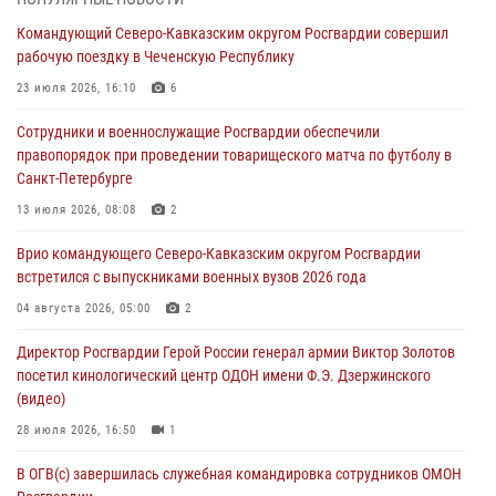
Росгвардейцы пресекли попытку руферов подняться на крышу
Командующий Северо-Кавказским округом Росгвардии совершил
Смольного собора в Санкт-Петербурге (видео)
рабочую поездку в Чеченскую Республику
07 августа 2026, 11:34
3
1
23 июля 2026, 16:10
6
В Курске росгвардейцы провели занятие по основам
Сотрудники и военнослужащие Росгвардии обеспечили
взрывобезопасности
правопорядок при проведении товарищеского матча по футболу в
07 августа 2026, 11:33
Санкт-Петербурге
Рэпер ST посетил раненых росгвардейцев в Главном военном
13 июля 2026, 08:08
2
клиническом госпитале ведомства
Врио командующего Северо-Кавказским округом Росгвардии
07 августа 2026, 11:18
2
встретился с выпускниками военных вузов 2026 года
Патриотическая акция «Каникулы с Росгвардией» прошла в
04 августа 2026, 05:00
2
Воронеже
Директор Росгвардии Герой России генерал армии Виктор Золотов
07 августа 2026, 11:00
2
посетил кинологический центр ОДОН имени Ф.Э. Дзержинского
(видео)
28 июля 2026, 16:50
1
В ОГВ(с) завершилась служебная командировка сотрудников ОМОН