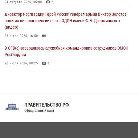
Военнослужащие Софринской бригады Росгвардии встретились с
04 августа 2026, 05:00
2
участником патриотического проекта «Дорогой Ломоносова —
Директор Росгвардии Герой России генерал армии Виктор Золотов
дорогой к Победе в СВО» (видео)
посетил кинологический центр ОДОН имени Ф.Э. Дзержинского
08 августа 2026, 07:00
2
1
(видео)
28 июля 2026, 16:50
1
В ОГВ(с) завершилась служебная командировка сотрудников ОМОН
Росгвардии
20 июля 2026, 09:25
3
Директор Росгвардии Герой России генерал армии Виктор Золотов
поздравил специалистов подразделений тыла с профессиональным
праздником
31 июля 2026, 21:01
ПРАВИТЕЛЬСТВО РФ
Праздник «Один день с Росгвардией» к 105-летию Центрального
Официальный сайт
округа прошел на Поклонной горе
18 июля 2026, 13:43
15
1
При силовой поддержке СОБР Росгвардии в Иркутской области