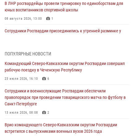
В ЛНР росгвардейцы провели тренировку по единоборствам для
юных воспитанников спортивной школы
08 августа 2026, 13:00
1
Сотрудники Росгвардии присоединились к утренней разминке у
стен музея истории космонавтики в Калуге
08 августа 2026, 09:29
2
ПОПУЛЯРНЫЕ НОВОСТИ
В Северо-Западном округе Росгвардии продолжаются мероприятия
Командующий Северо-Кавказским округом Росгвардии совершил
в честь юбилея ведомства
рабочую поездку в Чеченскую Республику
08 августа 2026, 09:03
1
23 июля 2026, 16:10
6
Росгвардейцы в ЛНР совершенствуют навыки тактической
Сотрудники и военнослужащие Росгвардии обеспечили
медицины с учетом опыта СВО
правопорядок при проведении товарищеского матча по футболу в
08 августа 2026, 09:00
2
Санкт-Петербурге
В Кабардино-Балкарии сотрудники Росгвардии провели турнир по
13 июля 2026, 08:08
2
настольному теннису ко Дню физкультурника
Врио командующего Северо-Кавказским округом Росгвардии
08 августа 2026, 07:00
встретился с выпускниками военных вузов 2026 года