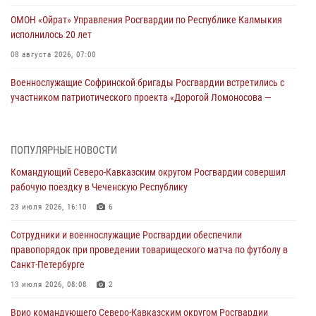
ОМОН «Ойрат» Управления Росгвардии по Республике Калмыкия
исполнилось 20 лет
08 августа 2026, 07:00
Военнослужащие Софринской бригады Росгвардии встретились с
участником патриотического проекта «Дорогой Ломоносова —
дорогой к Победе в СВО» (видео)
08 августа 2026, 07:00
2
1
ПОПУЛЯРНЫЕ НОВОСТИ
В Кабардино-Балкарии сотрудники Росгвардии провели турнир по
Командующий Северо-Кавказским округом Росгвардии совершил
настольному теннису ко Дню физкультурника
рабочую поездку в Чеченскую Республику
08 августа 2026, 07:00
23 июля 2026, 16:10
6
В Москве росгвардейцы оказали помощь медикам и девушке с
Сотрудники и военнослужащие Росгвардии обеспечили
ограниченными возможностями здоровья (видео)
правопорядок при проведении товарищеского матча по футболу в
08 августа 2026, 06:32
1
Санкт-Петербурге
Спецназ Росгвардии в Марий Эл почтил память товарища на
13 июля 2026, 08:08
2
тактическом турнире (видео)
Врио командующего Северо-Кавказским округом Росгвардии