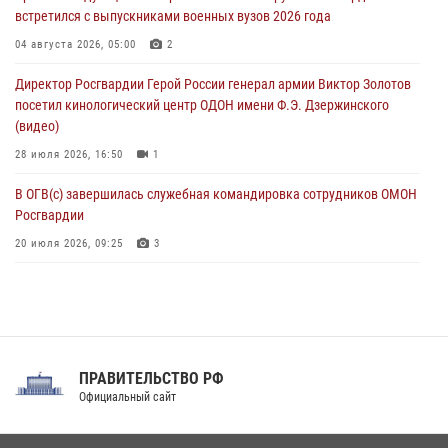
08 августа 2026, 06:15
9
1
встретился с выпускниками военных вузов 2026 года
День физкультурника в Уральском округе Росгвардии отметили
04 августа 2026, 05:00
2
турнирами, мастер-классами и легкоатлетическими забегами
Директор Росгвардии Герой России генерал армии Виктор Золотов
08 августа 2026, 06:03
9
посетил кинологический центр ОДОН имени Ф.Э. Дзержинского
(видео)
28 июля 2026, 16:50
1
В ОГВ(с) завершилась служебная командировка сотрудников ОМОН
Росгвардии
20 июля 2026, 09:25
3
Директор Росгвардии Герой России генерал армии Виктор Золотов
поздравил специалистов подразделений тыла с профессиональным
праздником
31 июля 2026, 21:01
ПРАВИТЕЛЬСТВО РФ
Праздник «Один день с Росгвардией» к 105-летию Центрального
Официальный сайт
округа прошел на Поклонной горе
18 июля 2026, 13:43
15
1