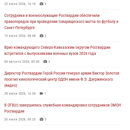
23 июля 2026, 16:10
6
В Югре при силовой поддержке ОМОН Росгвардии задержаны
Сотрудники и военнослужащие Росгвардии обеспечили
подозреваемые в страховом мошенничестве
правопорядок при проведении товарищеского матча по футболу в
06 августа 2026, 08:56
2
1
Санкт-Петербурге
Офицер СОБР Росгвардии выступил на окружном юнармейском
13 июля 2026, 08:08
2
форуме в Астрахани
Врио командующего Северо-Кавказским округом Росгвардии
06 августа 2026, 08:27
3
встретился с выпускниками военных вузов 2026 года
Росгвардейцы задержали стрелявшего из пускового устройства
04 августа 2026, 05:00
2
рядом с жилыми домами в центре Санкт-Петербурга (видео)
Директор Росгвардии Герой России генерал армии Виктор Золотов
06 августа 2026, 08:18
3
1
посетил кинологический центр ОДОН имени Ф.Э. Дзержинского
(видео)
28 июля 2026, 16:50
1
В ОГВ(с) завершилась служебная командировка сотрудников ОМОН
Росгвардии
20 июля 2026, 09:25
3