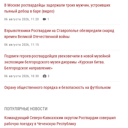
В Москве росгвардейцы задержали троих мужчин, устроивших
пьяный дебош в баре (видео)
06 августа 2026, 11:20
1
Взрывотехники Росгвардии на Ставрополье обезвредили снаряд
времен Великой Отечественной войны
06 августа 2026, 11:15
Подвиги героев‑росгвардейцев увековечили в новой музейной
экспозиции белгородского музея‑диорамы «Курская битва.
Белгородское направление»
06 августа 2026, 10:30
3
Охрану общественного порядка и безопасность на футбольном
матче в Москве обеспечила Росгвардия (видео)
06 августа 2026, 10:13
1
ПОПУЛЯРНЫЕ НОВОСТИ
Подозреваемые в незаконном обороте запрещенных веществ
Командующий Северо-Кавказским округом Росгвардии совершил
задержаны в Дагестане при силовой поддержке Росгвардии
рабочую поездку в Чеченскую Республику
06 августа 2026, 09:00