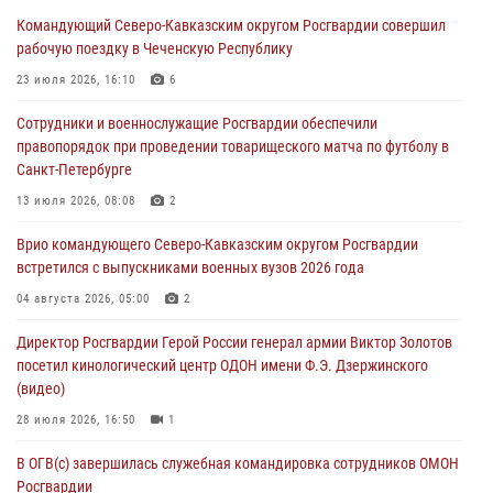
память товарищей, погибших при исполнении воинского долга
Командующий Северо-Кавказским округом Росгвардии совершил
06 августа 2026, 13:29
5
рабочую поездку в Чеченскую Республику
В Центральном округе Росгвардии прошли мероприятия к
23 июля 2026, 16:10
6
108‑летию генерала армии И.К. Яковлева
Сотрудники и военнослужащие Росгвардии обеспечили
06 августа 2026, 13:24
правопорядок при проведении товарищеского матча по футболу в
Санкт-Петербурге
Росгвардейцы задержали мужчину, открывшего стрельбу в
Подмосковье (видео)
13 июля 2026, 08:08
2
06 августа 2026, 12:35
1
Врио командующего Северо-Кавказским округом Росгвардии
встретился с выпускниками военных вузов 2026 года
Росгвардейцы провели выставку вооружения для участников сбора
«Гвардеец» в Пензе (видео)
04 августа 2026, 05:00
2
06 августа 2026, 12:00
2
1
Директор Росгвардии Герой России генерал армии Виктор Золотов
посетил кинологический центр ОДОН имени Ф.Э. Дзержинского
В Курске росгвардейцы приняли участие в митинге, посвященном
(видео)
второй годовщине вторжения ВСУ на территорию области
28 июля 2026, 16:50
1
06 августа 2026, 11:56
4
В ОГВ(с) завершилась служебная командировка сотрудников ОМОН
Росгвардии