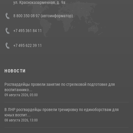
ул. Красноказарменная, д. 9а
Состоялась рабочая встреча директора Росгвардии Героя России
8 800 350 08 97 (автоинформатор)
генерала армии Виктора Золотова с заместителем полномочного
представителя Президента Российской Федерации в Северо-
Кавказском федеральном округе Виталием Кузнецовым
+7 495 361 84 11
30 июля 2026, 15:35
4
+7 495 622 39 11
НОВОСТИ
Росгвардейцы провели занятие по стрелковой подготовке для
воспитаннико...
09 августа 2026, 05:00
В ЛНР росгвардейцы провели тренировку по единоборствам для
юных воспит...
08 августа 2026, 13:00