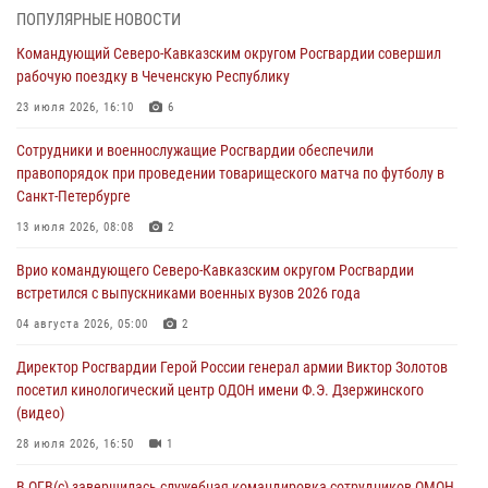
ПОПУЛЯРНЫЕ НОВОСТИ
В ЛНР росгвардейцы провели тренировку по единоборствам для
Командующий Северо-Кавказским округом Росгвардии совершил
юных воспитанников спортивной школы
рабочую поездку в Чеченскую Республику
08 августа 2026, 13:00
1
23 июля 2026, 16:10
6
Сотрудники Росгвардии присоединились к утренней разминке у
Сотрудники и военнослужащие Росгвардии обеспечили
стен музея истории космонавтики в Калуге
правопорядок при проведении товарищеского матча по футболу в
08 августа 2026, 09:29
2
Санкт-Петербурге
В Северо-Западном округе Росгвардии продолжаются мероприятия
13 июля 2026, 08:08
2
в честь юбилея ведомства
Врио командующего Северо-Кавказским округом Росгвардии
08 августа 2026, 09:03
1
встретился с выпускниками военных вузов 2026 года
Росгвардейцы в ЛНР совершенствуют навыки тактической
04 августа 2026, 05:00
2
медицины с учетом опыта СВО
Директор Росгвардии Герой России генерал армии Виктор Золотов
08 августа 2026, 09:00
2
посетил кинологический центр ОДОН имени Ф.Э. Дзержинского
(видео)
28 июля 2026, 16:50
1
В ОГВ(с) завершилась служебная командировка сотрудников ОМОН