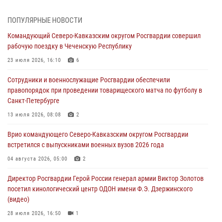
В центре Москвы росгвардейцы задержали мужчину, пытавшегося
проникнуть на охраняемый объект через крышу (видео)
ПОПУЛЯРНЫЕ НОВОСТИ
07 августа 2026, 08:04
1
Командующий Северо-Кавказским округом Росгвардии совершил
рабочую поездку в Чеченскую Республику
Представители Росгвардии и руководство Свердловского
творческого союза журналистов обсудили вопросы взаимодействия
23 июля 2026, 16:10
6
07 августа 2026, 08:00
2
Сотрудники и военнослужащие Росгвардии обеспечили
правопорядок при проведении товарищеского матча по футболу в
Для подразделений Росгвардии, принимающих участие в
Санкт-Петербурге
специальной военной операции, переданы специальные
автомобили
13 июля 2026, 08:08
2
07 августа 2026, 07:53
4
Врио командующего Северо-Кавказским округом Росгвардии
встретился с выпускниками военных вузов 2026 года
При содействии СОБР Росгвардии в Иркутской области задержаны
подозреваемые в коммерческом подкупе (видео)
04 августа 2026, 05:00
2
07 августа 2026, 07:51
1
Директор Росгвардии Герой России генерал армии Виктор Золотов
посетил кинологический центр ОДОН имени Ф.Э. Дзержинского
(видео)
28 июля 2026, 16:50
1