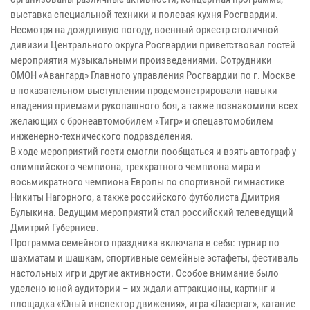
выставка специальной техники и полевая кухня Росгвардии.
Несмотря на дождливую погоду, военный оркестр столичной
дивизии Центрального округа Росгвардии приветствовал гостей
мероприятия музыкальными произведениями. Сотрудники
ОМОН «Авангард» Главного управления Росгвардии по г. Москве
в показательном выступлении продемонстрировали навыки
владения приемами рукопашного боя, а также познакомили всех
желающих с бронеавтомобилем «Тигр» и спецавтомобилем
инженерно-технического подразделения.
В ходе мероприятий гости смогли пообщаться и взять автограф у
олимпийского чемпиона, трехкратного чемпиона мира и
восьмикратного чемпиона Европы по спортивной гимнастике
Никиты Нагорного, а также российского футболиста Дмитрия
Булыкина. Ведущим мероприятий стал российский телеведущий
Дмитрий Губерниев.
Программа семейного праздника включала в себя: турнир по
шахматам и шашкам, спортивные семейные эстафеты, фестиваль
настольных игр и другие активности. Особое внимание было
уделено юной аудитории – их ждали аттракционы, картинг и
площадка «Юный инспектор движения», игра «Лазертаг», катание