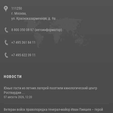
В Челябинске росгвардейцы задержали злоумышленников,
111250
напавших на бригаду скорой помощи (видео)
г. Москва,
14 июля 2026, 12:20
1
ул. Красноказарменная, д. 9а
В Росгвардии прошла военно-научная конференция по обобщению
8 800 350 08 97 (автоинформатор)
боевого опыта
08 июля 2026, 07:01
+7 495 361 84 11
+7 495 622 39 11
НОВОСТИ
Юные гости из летних лагерей посетили кинологический центр
Росгвардии ...
07 августа 2026, 12:20
Ветеран войск правопорядка генерал-майор Иван Пияшев – герой