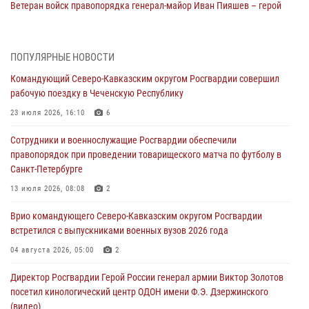
Ветеран войск правопорядка генерал-майор Иван Пияшев – герой
выпуска «Легенды армии с Александром Маршалом»
07 августа 2026, 12:00
ПОПУЛЯРНЫЕ НОВОСТИ
Росгвардейцы пресекли попытку руферов подняться на крышу
Командующий Северо-Кавказским округом Росгвардии совершил
Смольного собора в Санкт-Петербурге (видео)
рабочую поездку в Чеченскую Республику
07 августа 2026, 11:34
3
1
23 июля 2026, 16:10
6
В Курске росгвардейцы провели занятие по основам
Сотрудники и военнослужащие Росгвардии обеспечили
взрывобезопасности
правопорядок при проведении товарищеского матча по футболу в
07 августа 2026, 11:33
Санкт-Петербурге
Рэпер ST посетил раненых росгвардейцев в Главном военном
13 июля 2026, 08:08
2
клиническом госпитале ведомства
Врио командующего Северо-Кавказским округом Росгвардии
07 августа 2026, 11:18
2
встретился с выпускниками военных вузов 2026 года
В Ставрополе офицеры Росгвардии стали участниками пресс-
04 августа 2026, 05:00
2
конференции по вопросам в сфере оборота оружия
Директор Росгвардии Герой России генерал армии Виктор Золотов
07 августа 2026, 11:00
посетил кинологический центр ОДОН имени Ф.Э. Дзержинского
(видео)