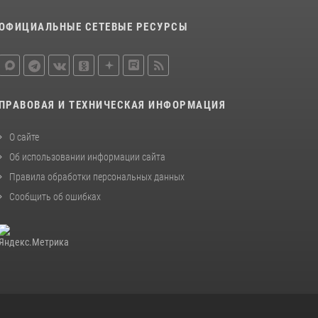
законодательства (видео)
ОФИЦИАЛЬНЫЕ СЕТЕВЫЕ РЕСУРСЫ
30 июля 2026, 08:00
1
В Челябинске росгвардейцы задержали
злоумышленников, напавших на бригаду
скорой помощи (видео)
ПРАВОВАЯ И ТЕХНИЧЕСКАЯ ИНФОРМАЦИЯ
14 июля 2026, 12:20
1
О сайте
Состоялась рабочая встреча директора
Росгвардии Героя России генерала армии
Об использовании информации сайта
Виктора Золотова с заместителем
Правила обработки персональных данных
полномочного представителя Президента
Сообщить об ошибках
Российской Федерации в Северо-Кавказском
федеральном округе Виталием Кузнецовым
30 июля 2026, 15:35
4