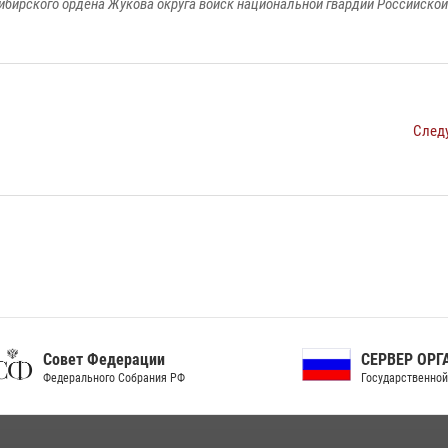
ибирского ордена Жукова округа войск национальной гвардии Российско
След
ет Федерации
СЕРВЕР ОРГАНОВ
рального Собрания РФ
Государственной власти РФ