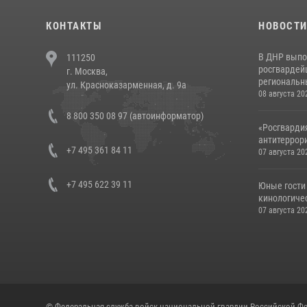
КОНТАКТЫ
НОВОСТ
В ДНР выпо
111250
росгвардей
г. Москва,
региональны
ул. Красноказарменная, д. 9а
08 августа 20
8 800 350 08 97 (автоинформатор)
«Росгвардия
антитеррори
+7 495 361 84 11
07 августа 20
+7 495 622 39 11
Юные гости 
кинологичес
07 августа 20
© Федеральная служба войск национальной гвардии Российской Фе