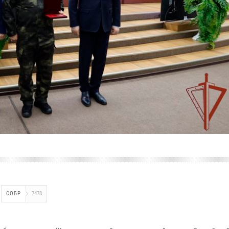
СОБР
7478