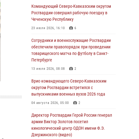
Спецназ Росгвардии в Марий Эл почтил
Командующий Северо-Кавказским округом
память товарища на тактическом турнире
Росгвардии совершил рабочую поездку в
(видео)
Чеченскую Республику
08 августа 2026, 06:15
9
1
23 июля 2026, 16:10
6
День физкультурника в Уральском округе
Сотрудники и военнослужащие Росгвардии
Росгвардии отметили турнирами, мастер-
обеспечили правопорядок при проведении
классами и легкоатлетическими забегами
товарищеского матча по футболу в Санкт-
Петербурге
08 августа 2026, 06:03
9
13 июля 2026, 08:08
2
Кинологи Росгвардии со всей страны
приступили к новому курсу подготовки на
Врио командующего Северо-Кавказским
Урале
округом Росгвардии встретился с
выпускниками военных вузов 2026 года
08 августа 2026, 05:00
3
04 августа 2026, 05:00
2
В ДНР выполняющие задачи СВО
росгвардейцы получают из дома
Директор Росгвардии Герой России генерал
региональные газеты и поддержку земляков
армии Виктор Золотов посетил
кинологический центр ОДОН имени Ф.Э.
08 августа 2026, 05:00
Дзержинского (видео)