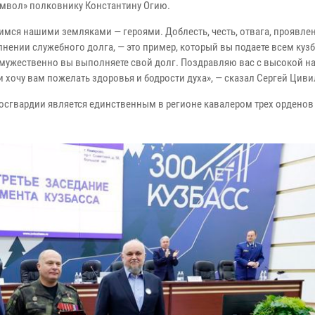
мвол» полковнику Константину Огию.
имся нашими земляками — героями. Доблесть, честь, отвага, проявл
лнении служебного долга, — это пример, который вы подаете всем куз
 мужественно вы выполняете свой долг. Поздравляю вас с высокой на
и хочу вам пожелать здоровья и бодрости духа», — сказал Сергей Цив
осгвардии является единственным в регионе кавалером трех орденов