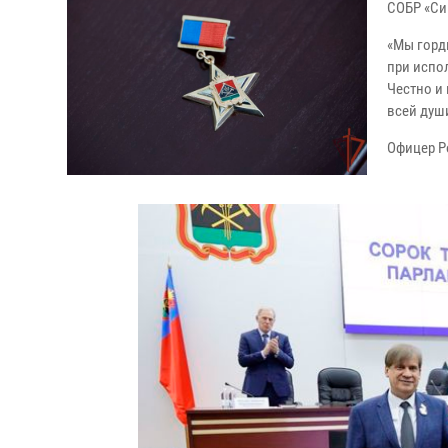
СОБР «Си
«Мы горд
при испо
Честно и
всей душ
Офицер Р