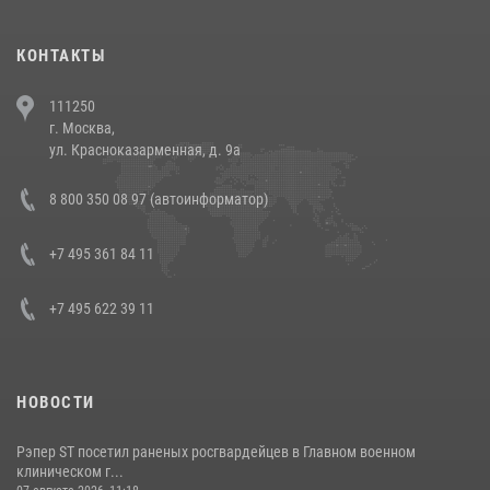
(видео)
30 июля 2026, 08:00
1
КОНТАКТЫ
В Челябинске росгвардейцы задержали злоумышленников,
111250
напавших на бригаду скорой помощи (видео)
г. Москва,
14 июля 2026, 12:20
1
ул. Красноказарменная, д. 9а
В Росгвардии прошла военно-научная конференция по обобщению
8 800 350 08 97 (автоинформатор)
боевого опыта
08 июля 2026, 07:01
+7 495 361 84 11
+7 495 622 39 11
НОВОСТИ
Рэпер ST посетил раненых росгвардейцев в Главном военном
клиническом г...