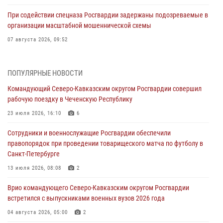
При содействии спецназа Росгвардии задержаны подозреваемые в
организации масштабной мошеннической схемы
07 августа 2026, 09:52
В Росгвардии завершился методический сбор с руководящим
составом военно-политических органов
ПОПУЛЯРНЫЕ НОВОСТИ
07 августа 2026, 09:05
3
Командующий Северо-Кавказским округом Росгвардии совершил
рабочую поездку в Чеченскую Республику
Мастер-класс по боевым искусствам провели росгвардейцы в
Херсонской области
23 июля 2026, 16:10
6
07 августа 2026, 08:49
Сотрудники и военнослужащие Росгвардии обеспечили
правопорядок при проведении товарищеского матча по футболу в
Росгвардейцы задержали хулигана, пугавшего пневматическим
Санкт-Петербурге
пистолетом граждан центре Санкт-Петербурга
13 июля 2026, 08:08
2
07 августа 2026, 08:33
2
Врио командующего Северо-Кавказским округом Росгвардии
В центре Москвы росгвардейцы задержали мужчину, пытавшегося
встретился с выпускниками военных вузов 2026 года
проникнуть на охраняемый объект через крышу (видео)
04 августа 2026, 05:00
2
07 августа 2026, 08:04
1