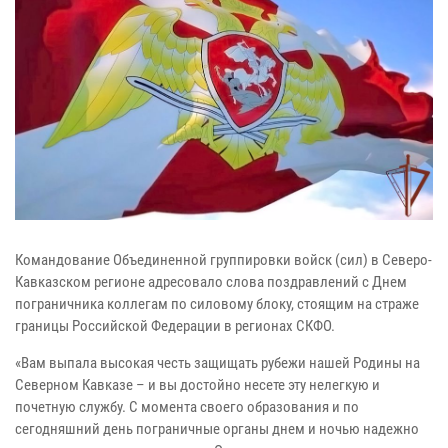
Командование Объединенной группировки войск (сил) в Северо-
Кавказском регионе адресовало слова поздравлений с Днем
пограничника коллегам по силовому блоку, стоящим на страже
границы Российской Федерации в регионах СКФО.
«Вам выпала высокая честь защищать рубежи нашей Родины на
Северном Кавказе – и вы достойно несете эту нелегкую и
почетную службу. С момента своего образования и по
сегодняшний день пограничные органы днем и ночью надежно