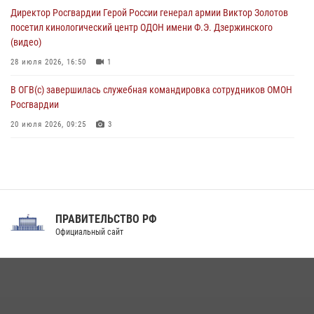
Директор Росгвардии Герой России генерал армии Виктор Золотов
посетил кинологический центр ОДОН имени Ф.Э. Дзержинского
(видео)
28 июля 2026, 16:50
1
В ОГВ(с) завершилась служебная командировка сотрудников ОМОН
Росгвардии
20 июля 2026, 09:25
3
Директор Росгвардии Герой России генерал армии Виктор Золотов
поздравил специалистов подразделений тыла с профессиональным
праздником
31 июля 2026, 21:01
ПРАВИТЕЛЬСТВО РФ
Праздник «Один день с Росгвардией» к 105-летию Центрального
Официальный сайт
округа прошел на Поклонной горе
18 июля 2026, 13:43
15
1
При силовой поддержке СОБР Росгвардии в Иркутской области
повели рейды по соблюдению миграционного законодательства