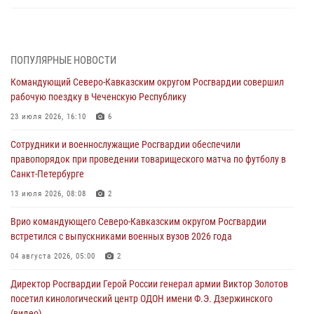
Росгвардейцы задержали мужчину, открывшего стрельбу в
Подмосковье (видео)
06 августа 2026, 12:35
1
ПОПУЛЯРНЫЕ НОВОСТИ
Командующий Северо-Кавказским округом Росгвардии совершил
Росгвардейцы провели выставку вооружения для участников сбора
рабочую поездку в Чеченскую Республику
«Гвардеец» в Пензе (видео)
23 июля 2026, 16:10
6
06 августа 2026, 12:00
2
1
Сотрудники и военнослужащие Росгвардии обеспечили
В Курске росгвардейцы приняли участие в митинге, посвященном
правопорядок при проведении товарищеского матча по футболу в
второй годовщине вторжения ВСУ на территорию области
Санкт-Петербурге
06 августа 2026, 11:56
4
13 июля 2026, 08:08
2
В Санкт-Петербурге наряд Росгвардии задержал правонарушителя,
Врио командующего Северо-Кавказским округом Росгвардии
угрожавшего подростку травматическим пистолетом
встретился с выпускниками военных вузов 2026 года
06 августа 2026, 11:33
1
04 августа 2026, 05:00
2
В Зауралье при содействии СОБР Росгвардии ликвидирована
Директор Росгвардии Герой России генерал армии Виктор Золотов
крупная нарколаборатория
посетил кинологический центр ОДОН имени Ф.Э. Дзержинского
06 августа 2026, 11:27
(видео)