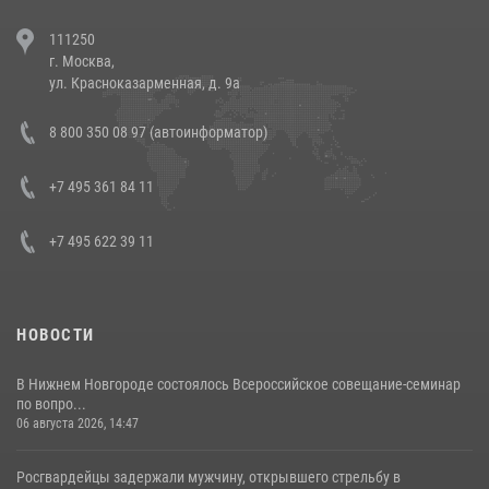
В Челябинске росгвардейцы задержали злоумышленников,
111250
напавших на бригаду скорой помощи (видео)
г. Москва,
14 июля 2026, 12:20
1
ул. Красноказарменная, д. 9а
В Росгвардии прошла военно-научная конференция по обобщению
8 800 350 08 97 (автоинформатор)
боевого опыта
08 июля 2026, 07:01
+7 495 361 84 11
+7 495 622 39 11
НОВОСТИ
В Нижнем Новгороде состоялось Всероссийское совещание-семинар
по вопро...
06 августа 2026, 14:47
Росгвардейцы задержали мужчину, открывшего стрельбу в