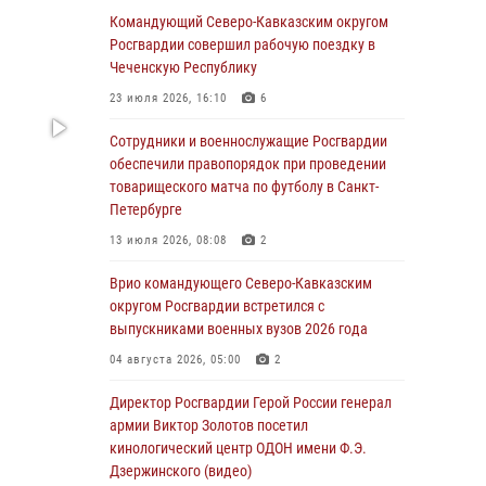
09 августа 2026, 05:00
Командующий Северо-Кавказским округом
Росгвардии совершил рабочую поездку в
Росгвардейцы провели занятие по
Чеченскую Республику
стрелковой подготовке для воспитанников
Центра детского, юношеского туризма и
23 июля 2026, 16:10
6
краеведения Луганской Народной
Республики
Сотрудники и военнослужащие Росгвардии
обеспечили правопорядок при проведении
09 августа 2026, 05:00
товарищеского матча по футболу в Санкт-
Петербурге
Всероссийская ведомственная акции
«Каникулы с Росгвардией проходит в Сибири
13 июля 2026, 08:08
2
09 августа 2026, 04:00
5
Врио командующего Северо-Кавказским
округом Росгвардии встретился с
Росгвардейцы провели патриотическое
выпускниками военных вузов 2026 года
занятие для детей на Поклонной горе в
Москве (видео)
04 августа 2026, 05:00
2
08 августа 2026, 14:10
3
1
Директор Росгвардии Герой России генерал
армии Виктор Золотов посетил
В ЛНР росгвардейцы провели тренировку по
кинологический центр ОДОН имени Ф.Э.
единоборствам для юных воспитанников
Дзержинского (видео)
спортивной школы