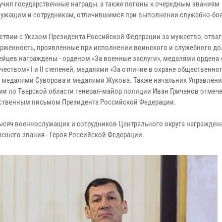
учил государственные награды, а также погоны к очередным званиям
ужащим и сотрудникам, отличившимся при выполнении служебно-бое
тствии с Указом Президента Российской Федерации за мужество, отваг
рженность, проявленные при исполнении воинского и служебного до
ейцев награждены - орденом «За военные заслуги», медалями ордена 
чеством» I и II степеней, медалями «За отличие в охране общественно
, медалями Суворова и медалями Жукова. Также начальник Управлени
ии по Тверской области генерал-майор полиции Иван Гричанов отмеч
ственным письмом Президента Российской Федерации.
тысяч военнослужащих и сотрудников Центрального округа награжден
ысшего звания - Героя Российской Федерации.