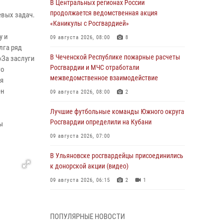
В Центральных регионах России
продолжается ведомственная акция
вых задач.
«Каникулы с Росгвардией»
у и
09 августа 2026, 08:00
8
лга ряд
В Чеченской Республике пожарные расчеты
«За заслуги
Росгвардии и МЧС отработали
го
межведомственное взаимодействие
я
ен
09 августа 2026, 08:00
2
Лучшие футбольные команды Южного округа
Росгвардии определили на Кубани
ы
09 августа 2026, 07:00
В Ульяновске росгвардейцы присоединились
к донорской акции (видео)
09 августа 2026, 06:15
2
1
В регионах Урала бойцам Росгвардии в зону
СВО передали свежие тиражи газет
ПОПУЛЯРНЫЕ НОВОСТИ