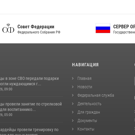
ет Федерации
СЕРВЕР ОРГАНОВ
рального Собрания РФ
Государственной власти РФ
И
НАВИГАЦИЯ
цы в зоне СВО передали подарки
Главная
могли нуждающимся г...
Новости
26, 09:00
Федеральная служба
Деятельность
цы провели занятие по стрелковой
для воспитаннико...
Для граждан
26, 05:00
Документы
Контакты
вардейцы провели тренировку по