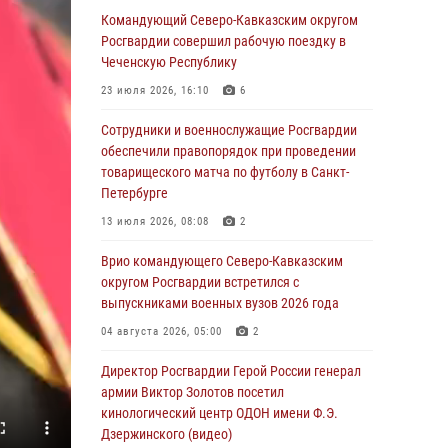
Командующий Северо-Кавказским округом
06 августа 2026, 13:24
Росгвардии совершил рабочую поездку в
Росгвардейцы задержали мужчину,
Чеченскую Республику
открывшего стрельбу в Подмосковье (видео)
23 июля 2026, 16:10
6
06 августа 2026, 12:35
1
Сотрудники и военнослужащие Росгвардии
Росгвардейцы провели выставку вооружения
обеспечили правопорядок при проведении
для участников сбора «Гвардеец» в Пензе
товарищеского матча по футболу в Санкт-
(видео)
Петербурге
06 августа 2026, 12:00
2
1
13 июля 2026, 08:08
2
В Курске росгвардейцы приняли участие в
Врио командующего Северо-Кавказским
митинге, посвященном второй годовщине
округом Росгвардии встретился с
вторжения ВСУ на территорию области
выпускниками военных вузов 2026 года
06 августа 2026, 11:56
4
04 августа 2026, 05:00
2
В Санкт-Петербурге наряд Росгвардии
Директор Росгвардии Герой России генерал
задержал правонарушителя, угрожавшего
армии Виктор Золотов посетил
подростку травматическим пистолетом
кинологический центр ОДОН имени Ф.Э.
Дзержинского (видео)
06 августа 2026, 11:33
1