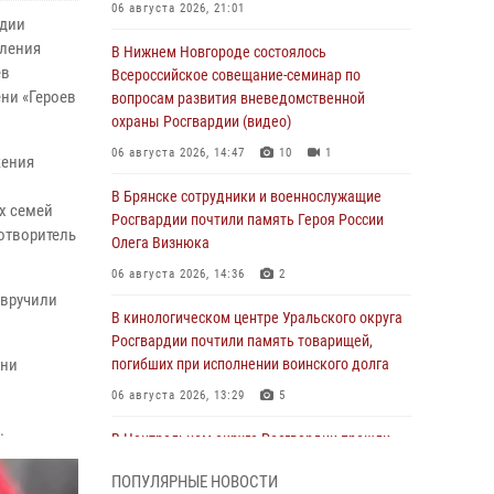
06 августа 2026, 21:01
рдии
вления
В Нижнем Новгороде состоялось
ев
Всероссийское совещание-семинар по
ни «Героев
вопросам развития вневедомственной
охраны Росгвардии (видео)
06 августа 2026, 14:47
10
1
жения
В Брянске сотрудники и военнослужащие
х семей
Росгвардии почтили память Героя России
отворитель
Олега Визнюка
06 августа 2026, 14:36
2
 вручили
В кинологическом центре Уральского округа
Росгвардии почтили память товарищей,
они
погибших при исполнении воинского долга
06 августа 2026, 13:29
5
.
В Центральном округе Росгвардии прошли
мероприятия к 108‑летию генерала армии
ПОПУЛЯРНЫЕ НОВОСТИ
И.К. Яковлева