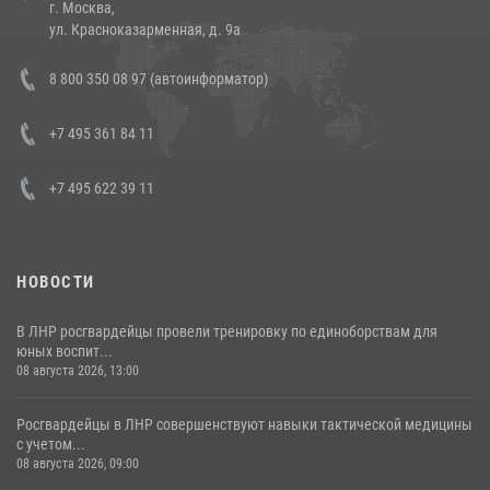
г. Москва,
14 июля 2026, 12:20
1
ул. Красноказарменная, д. 9а
Состоялась рабочая встреча директора Росгвардии Героя России
8 800 350 08 97 (автоинформатор)
генерала армии Виктора Золотова с заместителем полномочного
представителя Президента Российской Федерации в Северо-
Кавказском федеральном округе Виталием Кузнецовым
+7 495 361 84 11
30 июля 2026, 15:35
4
+7 495 622 39 11
НОВОСТИ
В ЛНР росгвардейцы провели тренировку по единоборствам для
юных воспит...
08 августа 2026, 13:00
Росгвардейцы в ЛНР совершенствуют навыки тактической медицины
с учетом...
08 августа 2026, 09:00