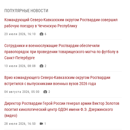
Военнослужащие Софринской бригады Росгвардии встретились с
ПОПУЛЯРНЫЕ НОВОСТИ
участником патриотического проекта «Дорогой Ломоносова —
Командующий Северо-Кавказским округом Росгвардии совершил
дорогой к Победе в СВО» (видео)
рабочую поездку в Чеченскую Республику
08 августа 2026, 07:00
2
1
23 июля 2026, 16:10
6
В Кабардино-Балкарии сотрудники Росгвардии провели турнир по
Сотрудники и военнослужащие Росгвардии обеспечили
настольному теннису ко Дню физкультурника
правопорядок при проведении товарищеского матча по футболу в
08 августа 2026, 07:00
Санкт-Петербурге
ОМОН «Ойрат» Управления Росгвардии по Республике Калмыкия
13 июля 2026, 08:08
2
исполнилось 20 лет
Врио командующего Северо-Кавказским округом Росгвардии
08 августа 2026, 07:00
встретился с выпускниками военных вузов 2026 года
В Москве росгвардейцы оказали помощь медикам и девушке с
04 августа 2026, 05:00
2
ограниченными возможностями здоровья (видео)
Директор Росгвардии Герой России генерал армии Виктор Золотов
08 августа 2026, 06:32
1
посетил кинологический центр ОДОН имени Ф.Э. Дзержинского
(видео)
28 июля 2026, 16:50
1