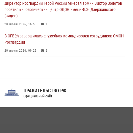
Директор Росгвардии Герой России генерал армии Виктор Золотов
08 августа 2026, 09:29
2
посетил кинологический центр ОДОН имени Ф.Э. Дзержинского
(видео)
28 июля 2026, 16:50
1
В ОГВ(с) завершилась служебная командировка сотрудников ОМОН
Росгвардии
20 июля 2026, 09:25
3
Директор Росгвардии Герой России генерал армии Виктор Золотов
поздравил специалистов подразделений тыла с профессиональным
праздником
31 июля 2026, 21:01
ПРАВИТЕЛЬСТВО РФ
Праздник «Один день с Росгвардией» к 105-летию Центрального
Официальный сайт
округа прошел на Поклонной горе
18 июля 2026, 13:43
15
1
При силовой поддержке СОБР Росгвардии в Иркутской области
повели рейды по соблюдению миграционного законодательства