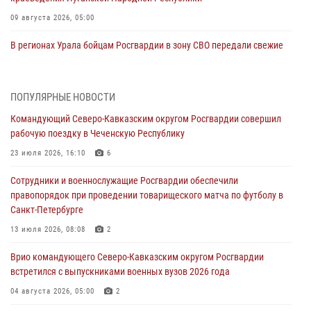
09 августа 2026, 05:00
В регионах Урала бойцам Росгвардии в зону СВО передали свежие
тиражи газет
09 августа 2026, 05:00
ПОПУЛЯРНЫЕ НОВОСТИ
Всероссийская ведомственная акции «Каникулы с Росгвардией
Командующий Северо-Кавказским округом Росгвардии совершил
проходит в Сибири
рабочую поездку в Чеченскую Республику
09 августа 2026, 04:00
5
23 июля 2026, 16:10
6
Росгвардейцы провели патриотическое занятие для детей на
Сотрудники и военнослужащие Росгвардии обеспечили
Поклонной горе в Москве (видео)
правопорядок при проведении товарищеского матча по футболу в
08 августа 2026, 14:10
3
1
Санкт-Петербурге
В ЛНР росгвардейцы провели тренировку по единоборствам для
13 июля 2026, 08:08
2
юных воспитанников спортивной школы
Врио командующего Северо-Кавказским округом Росгвардии
08 августа 2026, 13:00
1
встретился с выпускниками военных вузов 2026 года
Сотрудники Росгвардии присоединились к утренней разминке у
04 августа 2026, 05:00
2
стен музея истории космонавтики в Калуге