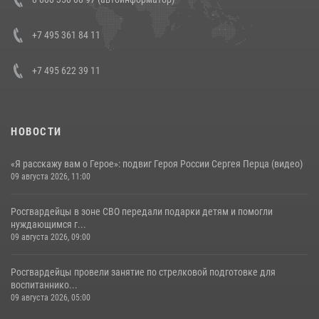
генерала армии Виктора Золотова с заместителем полномочного
представителя Президента Российской Федерации в Северо-
Кавказском федеральном округе Виталием Кузнецовым
+7 495 361 84 11
30 июля 2026, 15:35
4
+7 495 622 39 11
НОВОСТИ
«Я расскажу вам о Герое»: подвиг Героя России Сергея Перца (видео)
09 августа 2026, 11:00
Росгвардейцы в зоне СВО передали подарки детям и помогли
нуждающимся г...
09 августа 2026, 09:00
Росгвардейцы провели занятие по стрелковой подготовке для
воспитаннико...
09 августа 2026, 05:00