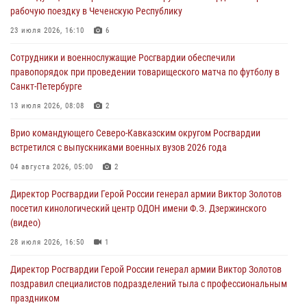
рабочую поездку в Чеченскую Республику
В Ульяновске росгвардейцы присоединились к донорской акции
(видео)
23 июля 2026, 16:10
6
09 августа 2026, 06:15
2
1
Сотрудники и военнослужащие Росгвардии обеспечили
правопорядок при проведении товарищеского матча по футболу в
В регионах Урала бойцам Росгвардии в зону СВО передали свежие
Санкт-Петербурге
тиражи газет
13 июля 2026, 08:08
2
09 августа 2026, 05:00
Врио командующего Северо-Кавказским округом Росгвардии
Росгвардейцы провели занятие по стрелковой подготовке для
встретился с выпускниками военных вузов 2026 года
воспитанников Центра детского, юношеского туризма и
краеведения Луганской Народной Республики
04 августа 2026, 05:00
2
09 августа 2026, 05:00
Директор Росгвардии Герой России генерал армии Виктор Золотов
посетил кинологический центр ОДОН имени Ф.Э. Дзержинского
(видео)
28 июля 2026, 16:50
1
Директор Росгвардии Герой России генерал армии Виктор Золотов
поздравил специалистов подразделений тыла с профессиональным
праздником