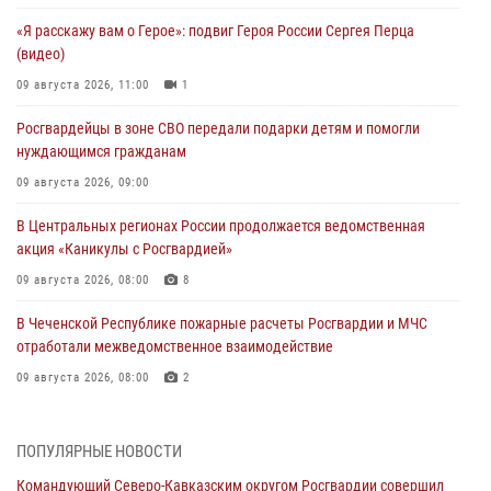
«Я расскажу вам о Герое»: подвиг Героя России Сергея Перца
(видео)
09 августа 2026, 11:00
1
Росгвардейцы в зоне СВО передали подарки детям и помогли
нуждающимся гражданам
09 августа 2026, 09:00
В Центральных регионах России продолжается ведомственная
акция «Каникулы с Росгвардией»
09 августа 2026, 08:00
8
В Чеченской Республике пожарные расчеты Росгвардии и МЧС
отработали межведомственное взаимодействие
09 августа 2026, 08:00
2
Лучшие футбольные команды Южного округа Росгвардии
определили на Кубани
ПОПУЛЯРНЫЕ НОВОСТИ
09 августа 2026, 07:00
Командующий Северо-Кавказским округом Росгвардии совершил