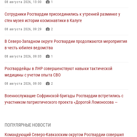
08 августа 2026, 13:00
1
Сотрудники Росгвардии присоединились к утренней разминке у
стен музея истории космонавтики в Калуге
08 августа 2026, 09:29
2
В Северо-Западном округе Росгвардии продолжаются мероприятия
в честь юбилея ведомства
08 августа 2026, 09:03
1
Росгвардейцы в ЛНР совершенствуют навыки тактической
медицины с учетом опыта СВО
08 августа 2026, 09:00
2
Военнослужащие Софринской бригады Росгвардии встретились с
участником патриотического проекта «Дорогой Ломоносова —
дорогой к Победе в СВО» (видео)
08 августа 2026, 07:00
2
1
ПОПУЛЯРНЫЕ НОВОСТИ
ОМОН «Ойрат» Управления Росгвардии по Республике Калмыкия
Командующий Северо-Кавказским округом Росгвардии совершил
исполнилось 20 лет