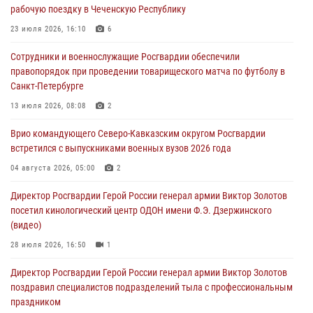
рабочую поездку в Чеченскую Республику
08 августа 2026, 07:00
23 июля 2026, 16:10
6
Росгвардейцы обеспечили безопасность «Поезда Победы» в
Сотрудники и военнослужащие Росгвардии обеспечили
Кузбассе
правопорядок при проведении товарищеского матча по футболу в
08 августа 2026, 07:00
Санкт-Петербурге
В Кабардино-Балкарии сотрудники Росгвардии провели турнир по
13 июля 2026, 08:08
2
настольному теннису ко Дню физкультурника
Врио командующего Северо-Кавказским округом Росгвардии
08 августа 2026, 07:00
встретился с выпускниками военных вузов 2026 года
В Москве росгвардейцы оказали помощь медикам и девушке с
04 августа 2026, 05:00
2
ограниченными возможностями здоровья (видео)
Директор Росгвардии Герой России генерал армии Виктор Золотов
08 августа 2026, 06:32
1
посетил кинологический центр ОДОН имени Ф.Э. Дзержинского
(видео)
28 июля 2026, 16:50
1
Директор Росгвардии Герой России генерал армии Виктор Золотов
поздравил специалистов подразделений тыла с профессиональным
праздником