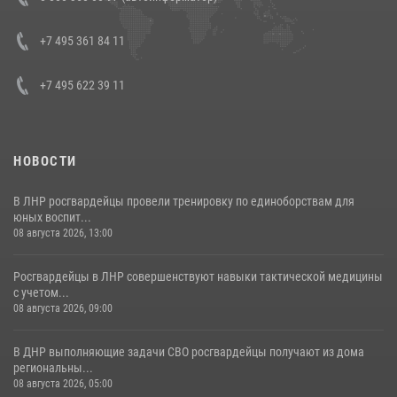
генерала армии Виктора Золотова с заместителем полномочного
представителя Президента Российской Федерации в Северо-
Кавказском федеральном округе Виталием Кузнецовым
+7 495 361 84 11
30 июля 2026, 15:35
4
+7 495 622 39 11
НОВОСТИ
В ЛНР росгвардейцы провели тренировку по единоборствам для
юных воспит...
08 августа 2026, 13:00
Росгвардейцы в ЛНР совершенствуют навыки тактической медицины
с учетом...
08 августа 2026, 09:00
В ДНР выполняющие задачи СВО росгвардейцы получают из дома
региональны...
08 августа 2026, 05:00