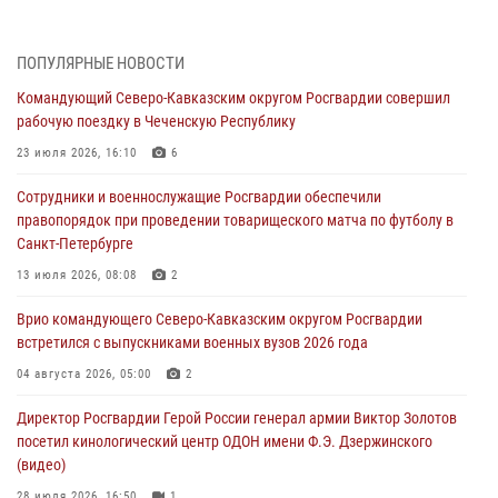
06 августа 2026, 11:27
В Москве росгвардейцы задержали троих мужчин, устроивших
ПОПУЛЯРНЫЕ НОВОСТИ
пьяный дебош в баре (видео)
Командующий Северо-Кавказским округом Росгвардии совершил
06 августа 2026, 11:20
1
рабочую поездку в Чеченскую Республику
Взрывотехники Росгвардии на Ставрополье обезвредили снаряд
23 июля 2026, 16:10
6
времен Великой Отечественной войны
Сотрудники и военнослужащие Росгвардии обеспечили
06 августа 2026, 11:15
правопорядок при проведении товарищеского матча по футболу в
Санкт-Петербурге
Подвиги героев‑росгвардейцев увековечили в новой музейной
экспозиции белгородского музея‑диорамы «Курская битва.
13 июля 2026, 08:08
2
Белгородское направление»
Врио командующего Северо-Кавказским округом Росгвардии
06 августа 2026, 10:30
3
встретился с выпускниками военных вузов 2026 года
Охрану общественного порядка и безопасность на футбольном
04 августа 2026, 05:00
2
матче в Москве обеспечила Росгвардия (видео)
Директор Росгвардии Герой России генерал армии Виктор Золотов
06 августа 2026, 10:13
1
посетил кинологический центр ОДОН имени Ф.Э. Дзержинского
(видео)
28 июля 2026, 16:50
1