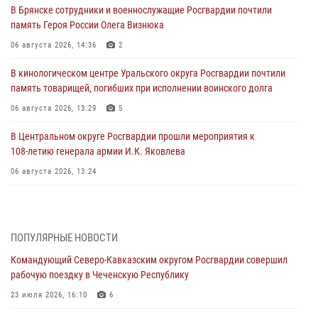
В Брянске сотрудники и военнослужащие Росгвардии почтили
память Героя России Олега Визнюка
06 августа 2026, 14:36
2
В кинологическом центре Уральского округа Росгвардии почтили
память товарищей, погибших при исполнении воинского долга
06 августа 2026, 13:29
5
В Центральном округе Росгвардии прошли мероприятия к
108‑летию генерала армии И.К. Яковлева
06 августа 2026, 13:24
Росгвардейцы задержали мужчину, открывшего стрельбу в
Подмосковье (видео)
06 августа 2026, 12:35
1
ПОПУЛЯРНЫЕ НОВОСТИ
Командующий Северо-Кавказским округом Росгвардии совершил
Росгвардейцы провели выставку вооружения для участников сбора
рабочую поездку в Чеченскую Республику
«Гвардеец» в Пензе (видео)
23 июля 2026, 16:10
6
06 августа 2026, 12:00
2
1