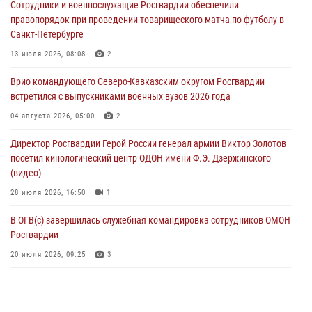
Сотрудники и военнослужащие Росгвардии обеспечили
В Курске росгвардейцы приняли участие в митинге, посвященном
правопорядок при проведении товарищеского матча по футболу в
второй годовщине вторжения ВСУ на территорию области
Санкт-Петербурге
06 августа 2026, 11:56
4
13 июля 2026, 08:08
2
В Санкт-Петербурге наряд Росгвардии задержал правонарушителя,
Врио командующего Северо-Кавказским округом Росгвардии
угрожавшего подростку травматическим пистолетом
встретился с выпускниками военных вузов 2026 года
06 августа 2026, 11:33
1
04 августа 2026, 05:00
2
В Зауралье при содействии СОБР Росгвардии ликвидирована
Директор Росгвардии Герой России генерал армии Виктор Золотов
крупная нарколаборатория
посетил кинологический центр ОДОН имени Ф.Э. Дзержинского
06 августа 2026, 11:27
(видео)
28 июля 2026, 16:50
1
В ОГВ(с) завершилась служебная командировка сотрудников ОМОН
Росгвардии
20 июля 2026, 09:25
3
Директор Росгвардии Герой России генерал армии Виктор Золотов
поздравил специалистов подразделений тыла с профессиональным
праздником