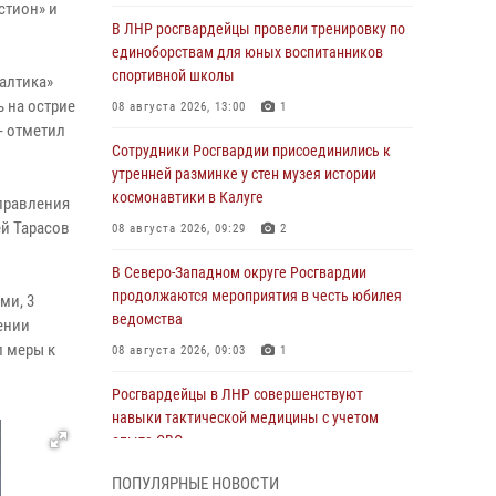
стион» и
В ЛНР росгвардейцы провели тренировку по
единоборствам для юных воспитанников
спортивной школы
алтика»
 на острие
08 августа 2026, 13:00
1
- отметил
Сотрудники Росгвардии присоединились к
утренней разминке у стен музея истории
космонавтики в Калуге
управления
ей Тарасов
08 августа 2026, 09:29
2
В Северо-Западном округе Росгвардии
продолжаются мероприятия в честь юбилея
ми, 3
ведомства
ении
л меры к
08 августа 2026, 09:03
1
Росгвардейцы в ЛНР совершенствуют
навыки тактической медицины с учетом
опыта СВО
08 августа 2026, 09:00
2
ПОПУЛЯРНЫЕ НОВОСТИ