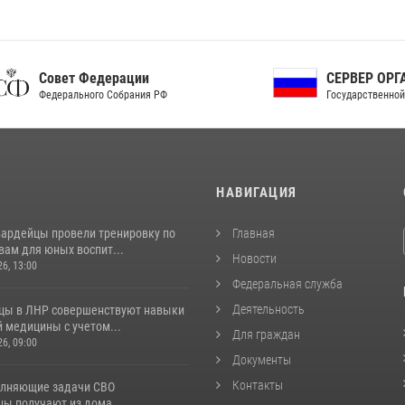
ет Федерации
СЕРВЕР ОРГАНОВ
рального Собрания РФ
Государственной власти РФ
И
НАВИГАЦИЯ
вардейцы провели тренировку по
Главная
вам для юных воспит...
Новости
26, 13:00
Федеральная служба
Деятельность
цы в ЛНР совершенствуют навыки
 медицины с учетом...
Для граждан
26, 09:00
Документы
Контакты
лняющие задачи СВО
цы получают из дома