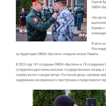
Сергей Б
ОМОН «Бал
«На прот
выполнял
борьбы с
командую
В честь 
Росгвард
на территории ОМОН «Бастион» открыли аллею Памяти.
В 2023 году 141 сотрудник ОМОН «Бастион» и 74 сотрудник
сотрудника удостоены высоких государственных наград, в 
службы возле станции метро «Гостиный двор», проявив муж
задержанию вооруженного преступника и предотвратил тер