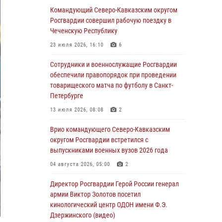
Росгвардейцы обеспечили безопасность
Командующий Северо-Кавказским округом
«Поезда Победы» в Кузбассе
Росгвардии совершил рабочую поездку в
Чеченскую Республику
08 августа 2026, 07:00
23 июля 2026, 16:10
6
ОМОН «Ойрат» Управления Росгвардии по
Республике Калмыкия исполнилось 20 лет
Сотрудники и военнослужащие Росгвардии
обеспечили правопорядок при проведении
08 августа 2026, 07:00
товарищеского матча по футболу в Санкт-
Петербурге
В Кабардино-Балкарии сотрудники
Росгвардии провели турнир по настольному
13 июля 2026, 08:08
2
теннису ко Дню физкультурника
Врио командующего Северо-Кавказским
08 августа 2026, 07:00
округом Росгвардии встретился с
выпускниками военных вузов 2026 года
Военнослужащие Софринской бригады
Росгвардии встретились с участником
04 августа 2026, 05:00
2
патриотического проекта «Дорогой
Ломоносова — дорогой к Победе в СВО»
Директор Росгвардии Герой России генерал
(видео)
армии Виктор Золотов посетил
кинологический центр ОДОН имени Ф.Э.
08 августа 2026, 07:00
2
1
Дзержинского (видео)