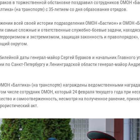
ураков в торжественной обстановке поздравил сотрудников ОМОН «Ба
тика» (на транспорте) с 35-летием со дня образования отрядов.
яжении всей своей истории подразделения ОМОН «Бастион» и ОМОН «Б
и самые сложные и ответственные служебно-боевые задачи, находясь
 терроризмом и экстремизмом, защищая законность и правопорядок», 
щий округом.
юбилейной даты генерал-майор Сергей Бураков и начальник Главного 
ии по Санкт-Петербургу и Ленинградской области генерал-майор Андр
а ОМОН «Балтика» (на транспорте) награждены ведомственными награда
том числе сотрудник ОМОН, который 24 февраля текущего года при нес
ество и самоотверженность, несмотря на полученное ранение, приня
рористический акт.