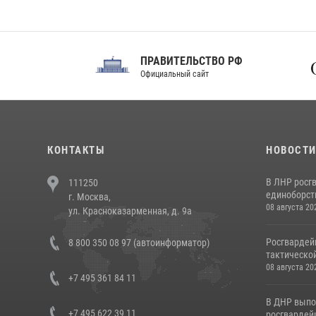
ПРАВИТЕЛЬСТВО РФ
Сов
Официальный сайт
Феде
КОНТАКТЫ
НОВОСТ
В ЛНР росг
111250
единоборст
г. Москва,
08 августа 20
ул. Красноказарменная, д. 9а
Росгвардей
8 800 350 08 97 (автоинформатор)
тактической
08 августа 20
+7 495 361 84 11
В ДНР выпо
+7 495 622 39 11
росгвардей