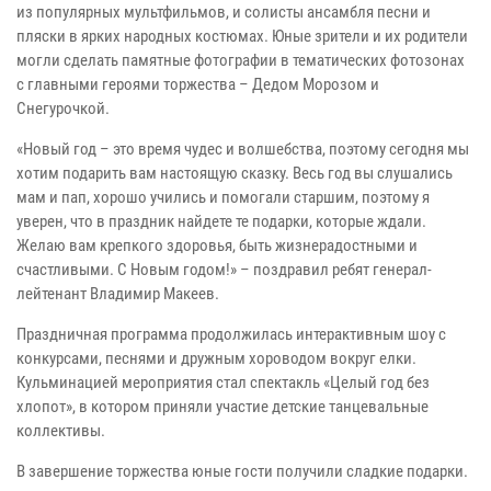
из популярных мультфильмов, и солисты ансамбля песни и
пляски в ярких народных костюмах. Юные зрители и их родители
могли сделать памятные фотографии в тематических фотозонах
с главными героями торжества – Дедом Морозом и
Снегурочкой.
«Новый год – это время чудес и волшебства, поэтому сегодня мы
хотим подарить вам настоящую сказку. Весь год вы слушались
мам и пап, хорошо учились и помогали старшим, поэтому я
уверен, что в праздник найдете те подарки, которые ждали.
Желаю вам крепкого здоровья, быть жизнерадостными и
счастливыми. С Новым годом!» – поздравил ребят генерал-
лейтенант Владимир Макеев.
Праздничная программа продолжилась интерактивным шоу с
конкурсами, песнями и дружным хороводом вокруг елки.
Кульминацией мероприятия стал спектакль «Целый год без
хлопот», в котором приняли участие детские танцевальные
коллективы.
В завершение торжества юные гости получили сладкие подарки.