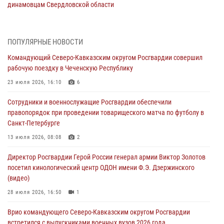
динамовцам Свердловской области
05 августа 2026, 13:50
4
В столице росгвардейцы задержали мужчину, устроившего дебош в
ПОПУЛЯРНЫЕ НОВОСТИ
букмекерской конторе (видео)
Командующий Северо-Кавказским округом Росгвардии совершил
05 августа 2026, 13:25
1
рабочую поездку в Чеченскую Республику
В Удмуртии при силовой поддержке спецназа Росгвардии
23 июля 2026, 16:10
6
задержаны подозреваемые в мошенничестве под видом оказания
Сотрудники и военнослужащие Росгвардии обеспечили
оздоровительных услуг (видео)
правопорядок при проведении товарищеского матча по футболу в
05 августа 2026, 13:20
1
1
Санкт-Петербурге
В Москве дети сотрудников и военнослужащих Росгвардии
13 июля 2026, 08:08
2
посетили мастер-класс по художественной гимнастике
Директор Росгвардии Герой России генерал армии Виктор Золотов
05 августа 2026, 13:00
3
посетил кинологический центр ОДОН имени Ф.Э. Дзержинского
(видео)
Офицеры Росгвардии и ветераны войск правопорядка почтили
память генерала армии Ивана Кирилловича Яковлева
28 июля 2026, 16:50
1
05 августа 2026, 12:40
6
Врио командующего Северо-Кавказским округом Росгвардии
встретился с выпускниками военных вузов 2026 года