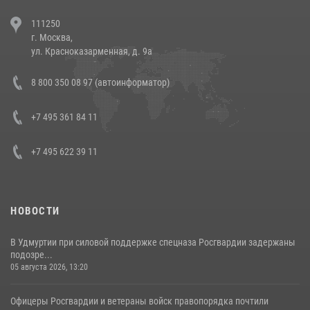
В Челябинске росгвардейцы задержали злоумышленников,
111250
напавших на бригаду скорой помощи (видео)
г. Москва,
14 июля 2026, 12:20
1
ул. Красноказарменная, д. 9а
В Росгвардии прошла военно-научная конференция по обобщению
8 800 350 08 97 (автоинформатор)
боевого опыта
08 июля 2026, 07:01
+7 495 361 84 11
+7 495 622 39 11
НОВОСТИ
В Удмуртии при силовой поддержке спецназа Росгвардии задержаны
подозре...
05 августа 2026, 13:20
Офицеры Росгвардии и ветераны войск правопорядка почтили