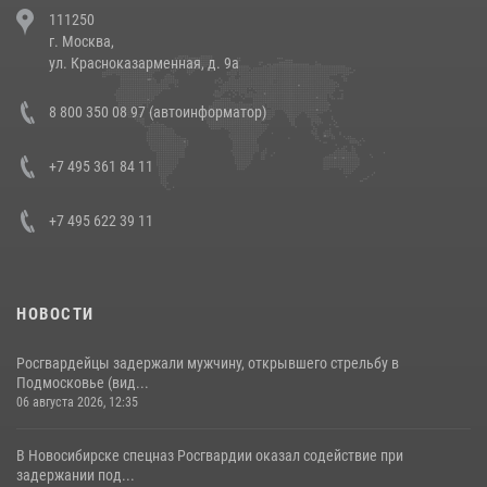
111250
напавших на бригаду скорой помощи (видео)
г. Москва,
14 июля 2026, 12:20
1
ул. Красноказарменная, д. 9а
В Росгвардии прошла военно-научная конференция по обобщению
8 800 350 08 97 (автоинформатор)
боевого опыта
08 июля 2026, 07:01
+7 495 361 84 11
+7 495 622 39 11
НОВОСТИ
Росгвардейцы задержали мужчину, открывшего стрельбу в
Подмосковье (вид...
06 августа 2026, 12:35
В Новосибирске спецназ Росгвардии оказал содействие при
задержании под...