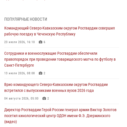
06 августа 2026, 11:27
В Москве росгвардейцы задержали троих мужчин, устроивших
ПОПУЛЯРНЫЕ НОВОСТИ
пьяный дебош в баре (видео)
Командующий Северо-Кавказским округом Росгвардии совершил
06 августа 2026, 11:20
1
рабочую поездку в Чеченскую Республику
Взрывотехники Росгвардии на Ставрополье обезвредили снаряд
23 июля 2026, 16:10
6
времен Великой Отечественной войны
Сотрудники и военнослужащие Росгвардии обеспечили
06 августа 2026, 11:15
правопорядок при проведении товарищеского матча по футболу в
Санкт-Петербурге
Подвиги героев‑росгвардейцев увековечили в новой музейной
экспозиции белгородского музея‑диорамы «Курская битва.
13 июля 2026, 08:08
2
Белгородское направление»
Врио командующего Северо-Кавказским округом Росгвардии
06 августа 2026, 10:30
3
встретился с выпускниками военных вузов 2026 года
Охрану общественного порядка и безопасность на футбольном
04 августа 2026, 05:00
2
матче в Москве обеспечила Росгвардия (видео)
Директор Росгвардии Герой России генерал армии Виктор Золотов
06 августа 2026, 10:13
1
посетил кинологический центр ОДОН имени Ф.Э. Дзержинского
(видео)