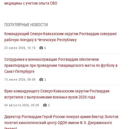
медицины с учетом опыта СВО
08 августа 2026, 09:00
2
Военнослужащие Софринской бригады Росгвардии встретились с
ПОПУЛЯРНЫЕ НОВОСТИ
участником патриотического проекта «Дорогой Ломоносова —
Командующий Северо-Кавказским округом Росгвардии совершил
дорогой к Победе в СВО» (видео)
рабочую поездку в Чеченскую Республику
08 августа 2026, 07:00
2
1
23 июля 2026, 16:10
6
В Кабардино-Балкарии сотрудники Росгвардии провели турнир по
Сотрудники и военнослужащие Росгвардии обеспечили
настольному теннису ко Дню физкультурника
правопорядок при проведении товарищеского матча по футболу в
08 августа 2026, 07:00
Санкт-Петербурге
Росгвардейцы обеспечили безопасность «Поезда Победы» в
13 июля 2026, 08:08
2
Кузбассе
Врио командующего Северо-Кавказским округом Росгвардии
08 августа 2026, 07:00
встретился с выпускниками военных вузов 2026 года
ОМОН «Ойрат» Управления Росгвардии по Республике Калмыкия
04 августа 2026, 05:00
2
исполнилось 20 лет
Директор Росгвардии Герой России генерал армии Виктор Золотов
08 августа 2026, 07:00
посетил кинологический центр ОДОН имени Ф.Э. Дзержинского
(видео)