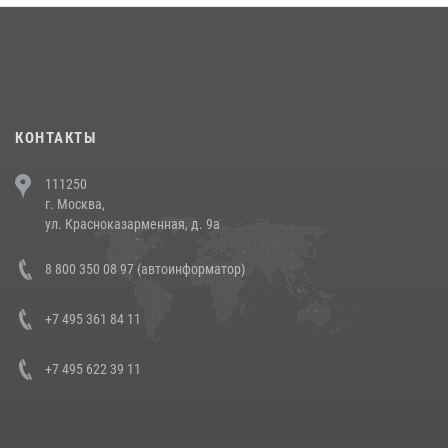
18 июля 2026, 13:43
15
1
При силовой поддержке СОБР Росгвардии в Иркутской области
повели рейды по соблюдению миграционного законодательства
(видео)
30 июля 2026, 08:00
1
КОНТАКТЫ
В Челябинске росгвардейцы задержали злоумышленников,
111250
напавших на бригаду скорой помощи (видео)
г. Москва,
14 июля 2026, 12:20
1
ул. Красноказарменная, д. 9а
В Росгвардии прошла военно-научная конференция по обобщению
8 800 350 08 97 (автоинформатор)
боевого опыта
08 июля 2026, 07:01
+7 495 361 84 11
+7 495 622 39 11