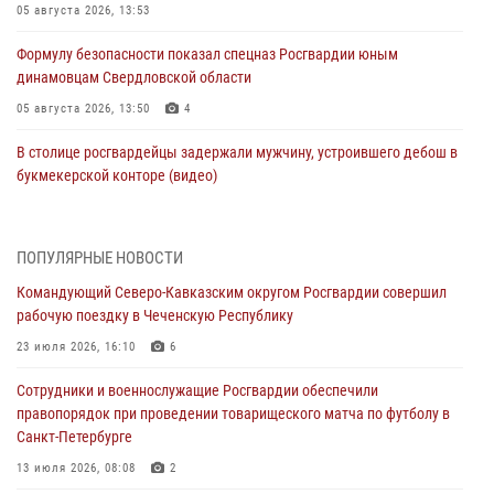
05 августа 2026, 13:53
Формулу безопасности показал спецназ Росгвардии юным
динамовцам Свердловской области
05 августа 2026, 13:50
4
В столице росгвардейцы задержали мужчину, устроившего дебош в
букмекерской конторе (видео)
05 августа 2026, 13:25
1
В Удмуртии при силовой поддержке спецназа Росгвардии
ПОПУЛЯРНЫЕ НОВОСТИ
задержаны подозреваемые в мошенничестве под видом оказания
Командующий Северо-Кавказским округом Росгвардии совершил
оздоровительных услуг (видео)
рабочую поездку в Чеченскую Республику
05 августа 2026, 13:20
1
1
23 июля 2026, 16:10
6
В Москве дети сотрудников и военнослужащих Росгвардии
Сотрудники и военнослужащие Росгвардии обеспечили
посетили мастер-класс по художественной гимнастике
правопорядок при проведении товарищеского матча по футболу в
05 августа 2026, 13:00
3
Санкт-Петербурге
Офицеры Росгвардии и ветераны войск правопорядка почтили
13 июля 2026, 08:08
2
память генерала армии Ивана Кирилловича Яковлева