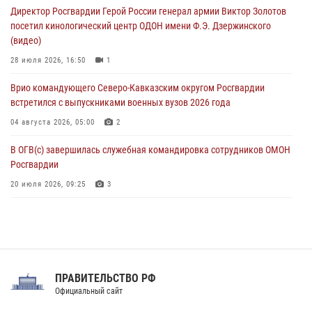
Директор Росгвардии Герой России генерал армии Виктор Золотов
05 августа 2026, 12:40
6
посетил кинологический центр ОДОН имени Ф.Э. Дзержинского
(видео)
Росгвардейцы приняли участие в акции «Волна памяти»,
посвящённой 83‑й годовщине освобождения Белгорода от
28 июля 2026, 16:50
1
немецко‑фашистских захватчиков
Врио командующего Северо-Кавказским округом Росгвардии
05 августа 2026, 12:13
1
встретился с выпускниками военных вузов 2026 года
04 августа 2026, 05:00
2
В ОГВ(с) завершилась служебная командировка сотрудников ОМОН
Росгвардии
20 июля 2026, 09:25
3
Директор Росгвардии Герой России генерал армии Виктор Золотов
поздравил специалистов подразделений тыла с профессиональным
праздником
31 июля 2026, 21:01
ПРАВИТЕЛЬСТВО РФ
Праздник «Один день с Росгвардией» к 105-летию Центрального
Официальный сайт
округа прошел на Поклонной горе