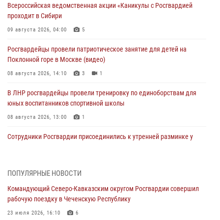
Всероссийская ведомственная акции «Каникулы с Росгвардией
проходит в Сибири
09 августа 2026, 04:00
5
Росгвардейцы провели патриотическое занятие для детей на
Поклонной горе в Москве (видео)
08 августа 2026, 14:10
3
1
В ЛНР росгвардейцы провели тренировку по единоборствам для
юных воспитанников спортивной школы
08 августа 2026, 13:00
1
Сотрудники Росгвардии присоединились к утренней разминке у
стен музея истории космонавтики в Калуге
08 августа 2026, 09:29
2
ПОПУЛЯРНЫЕ НОВОСТИ
В Северо-Западном округе Росгвардии продолжаются мероприятия
Командующий Северо-Кавказским округом Росгвардии совершил
в честь юбилея ведомства
рабочую поездку в Чеченскую Республику
08 августа 2026, 09:03
1
23 июля 2026, 16:10
6