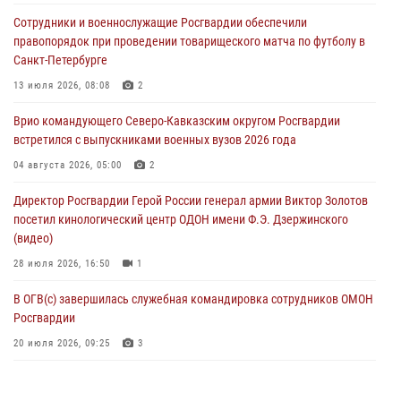
Росгвардейцы в ЛНР совершенствуют навыки тактической
Сотрудники и военнослужащие Росгвардии обеспечили
медицины с учетом опыта СВО
правопорядок при проведении товарищеского матча по футболу в
08 августа 2026, 09:00
2
Санкт-Петербурге
В Кабардино-Балкарии сотрудники Росгвардии провели турнир по
13 июля 2026, 08:08
2
настольному теннису ко Дню физкультурника
Врио командующего Северо-Кавказским округом Росгвардии
08 августа 2026, 07:00
встретился с выпускниками военных вузов 2026 года
Военнослужащие Софринской бригады Росгвардии встретились с
04 августа 2026, 05:00
2
участником патриотического проекта «Дорогой Ломоносова —
Директор Росгвардии Герой России генерал армии Виктор Золотов
дорогой к Победе в СВО» (видео)
посетил кинологический центр ОДОН имени Ф.Э. Дзержинского
08 августа 2026, 07:00
2
1
(видео)
28 июля 2026, 16:50
1
В ОГВ(с) завершилась служебная командировка сотрудников ОМОН
Росгвардии
20 июля 2026, 09:25
3
Директор Росгвардии Герой России генерал армии Виктор Золотов
поздравил специалистов подразделений тыла с профессиональным