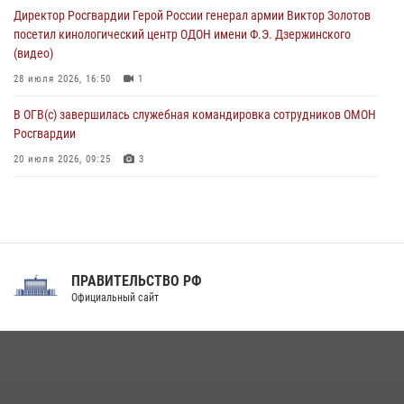
Директор Росгвардии Герой России генерал армии Виктор Золотов
07 августа 2026, 11:18
2
посетил кинологический центр ОДОН имени Ф.Э. Дзержинского
(видео)
28 июля 2026, 16:50
1
В ОГВ(с) завершилась служебная командировка сотрудников ОМОН
Росгвардии
20 июля 2026, 09:25
3
Директор Росгвардии Герой России генерал армии Виктор Золотов
поздравил специалистов подразделений тыла с профессиональным
праздником
31 июля 2026, 21:01
ПРАВИТЕЛЬСТВО РФ
Праздник «Один день с Росгвардией» к 105-летию Центрального
Официальный сайт
округа прошел на Поклонной горе
18 июля 2026, 13:43
15
1
При силовой поддержке СОБР Росгвардии в Иркутской области
повели рейды по соблюдению миграционного законодательства