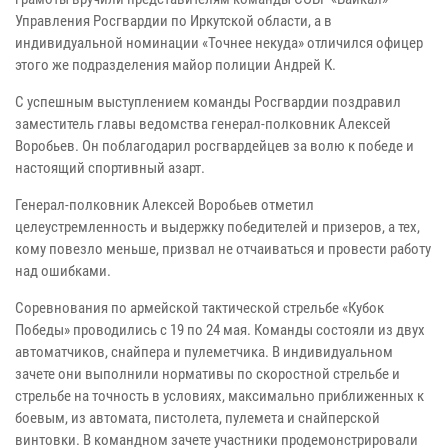
Управления Росгвардии по Иркутской области, а в
индивидуальной номинации «Точнее некуда» отличился офицер
этого же подразделения майор полиции Андрей К.
С успешным выступлением команды Росгвардии поздравил
заместитель главы ведомства генерал-полковник Алексей
Воробьев. Он поблагодарил росгвардейцев за волю к победе и
настоящий спортивный азарт.
Генерал-полковник Алексей Воробьев отметил
целеустремленность и выдержку победителей и призеров, а тех,
кому повезло меньше, призвал не отчаиваться и провести работу
над ошибками.
Соревнования по армейской тактической стрельбе «Кубок
Победы» проводились с 19 по 24 мая. Команды состояли из двух
автоматчиков, снайпера и пулеметчика. В индивидуальном
зачете они выполнили нормативы по скоростной стрельбе и
стрельбе на точность в условиях, максимально приближенных к
боевым, из автомата, пистолета, пулемета и снайперской
винтовки. В командном зачете участники продемонстрировали