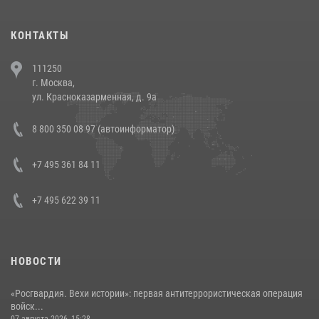
(видео)
30 июля 2026, 08:00
1
КОНТАКТЫ
В Челябинске росгвардейцы задержали злоумышленников,
111250
напавших на бригаду скорой помощи (видео)
г. Москва,
14 июля 2026, 12:20
1
ул. Красноказарменная, д. 9а
В Росгвардии прошла военно-научная конференция по обобщению
8 800 350 08 97 (автоинформатор)
боевого опыта
08 июля 2026, 07:01
+7 495 361 84 11
+7 495 622 39 11
НОВОСТИ
«Росгвардия. Вехи истории»: первая антитеррористическая операция
войск...
07 августа 2026, 15:28