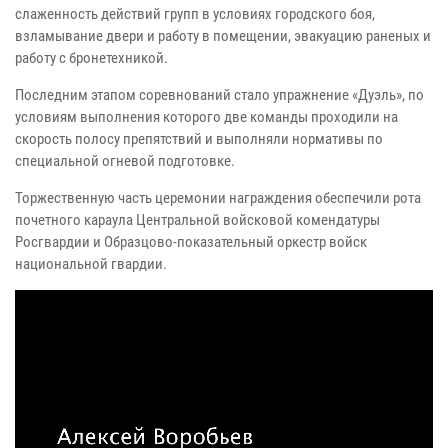
слаженность действий групп в условиях городского боя,
взламывание двери и работу в помещении, эвакуацию раненых и
работу с бронетехникой.
Последним этапом соревнований стало упражнение «Дуэль», по
условиям выполнения которого две команды проходили на
скорость полосу препятствий и выполняли нормативы по
специальной огневой подготовке.
Торжественную часть церемонии награждения обеспечили рота
почетного караула Центральной войсковой комендатуры
Росгвардии и Образцово-показательный оркестр войск
национальной гвардии.