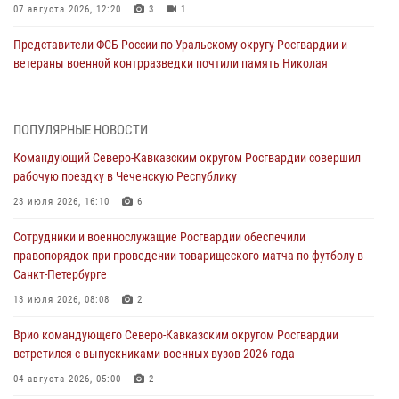
07 августа 2026, 12:20
3
1
Представители ФСБ России по Уральскому округу Росгвардии и
ветераны военной контрразведки почтили память Николая
Кузнецова
07 августа 2026, 12:00
4
ПОПУЛЯРНЫЕ НОВОСТИ
Ветеран войск правопорядка генерал-майор Иван Пияшев – герой
Командующий Северо-Кавказским округом Росгвардии совершил
выпуска «Легенды армии с Александром Маршалом»
рабочую поездку в Чеченскую Республику
07 августа 2026, 12:00
23 июля 2026, 16:10
6
Росгвардейцы пресекли попытку руферов подняться на крышу
Сотрудники и военнослужащие Росгвардии обеспечили
Смольного собора в Санкт-Петербурге (видео)
правопорядок при проведении товарищеского матча по футболу в
07 августа 2026, 11:34
3
1
Санкт-Петербурге
В Курске росгвардейцы провели занятие по основам
13 июля 2026, 08:08
2
взрывобезопасности
Врио командующего Северо-Кавказским округом Росгвардии
07 августа 2026, 11:33
встретился с выпускниками военных вузов 2026 года
Рэпер ST посетил раненых росгвардейцев в Главном военном
04 августа 2026, 05:00
2
клиническом госпитале ведомства