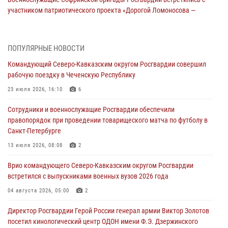
участником патриотического проекта «Дорогой Ломоносова —
дорогой к Победе в СВО» (видео)
08 августа 2026, 07:00
2
1
ПОПУЛЯРНЫЕ НОВОСТИ
Росгвардейцы обеспечили безопасность «Поезда Победы» в
Командующий Северо-Кавказским округом Росгвардии совершил
Кузбассе
рабочую поездку в Чеченскую Республику
08 августа 2026, 07:00
23 июля 2026, 16:10
6
ОМОН «Ойрат» Управления Росгвардии по Республике Калмыкия
Сотрудники и военнослужащие Росгвардии обеспечили
исполнилось 20 лет
правопорядок при проведении товарищеского матча по футболу в
08 августа 2026, 07:00
Санкт-Петербурге
В Кабардино-Балкарии сотрудники Росгвардии провели турнир по
13 июля 2026, 08:08
2
настольному теннису ко Дню физкультурника
Врио командующего Северо-Кавказским округом Росгвардии
08 августа 2026, 07:00
встретился с выпускниками военных вузов 2026 года
В Москве росгвардейцы оказали помощь медикам и девушке с
04 августа 2026, 05:00
2
ограниченными возможностями здоровья (видео)
Директор Росгвардии Герой России генерал армии Виктор Золотов
08 августа 2026, 06:32
1
посетил кинологический центр ОДОН имени Ф.Э. Дзержинского