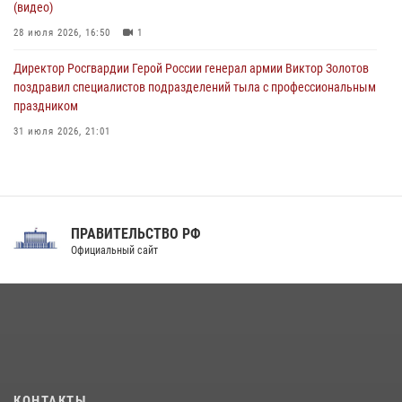
(видео)
28 июля 2026, 16:50
1
Директор Росгвардии Герой России генерал армии Виктор Золотов
поздравил специалистов подразделений тыла с профессиональным
праздником
31 июля 2026, 21:01
В ОГВ(с) завершилась служебная командировка сотрудников ОМОН
Росгвардии
20 июля 2026, 09:25
3
ПРАВИТЕЛЬСТВО РФ
Праздник «Один день с Росгвардией» к 105-летию Центрального
Официальный сайт
округа прошел на Поклонной горе
18 июля 2026, 13:43
15
1
При силовой поддержке СОБР Росгвардии в Иркутской области
повели рейды по соблюдению миграционного законодательства
(видео)
30 июля 2026, 08:00
1
КОНТАКТЫ