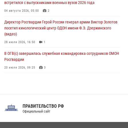
встретился с выпускниками военных вузов 2026 года
В Москве росгвардейцы задержали троих мужчин, устроивших
04 августа 2026, 05:00
2
пьяный дебош в баре (видео)
Директор Росгвардии Герой России генерал армии Виктор Золотов
06 августа 2026, 11:20
1
посетил кинологический центр ОДОН имени Ф.Э. Дзержинского
(видео)
28 июля 2026, 16:50
1
В ОГВ(с) завершилась служебная командировка сотрудников ОМОН
Росгвардии
20 июля 2026, 09:25
3
Директор Росгвардии Герой России генерал армии Виктор Золотов
поздравил специалистов подразделений тыла с профессиональным
праздником
31 июля 2026, 21:01
ПРАВИТЕЛЬСТВО РФ
Праздник «Один день с Росгвардией» к 105-летию Центрального
Официальный сайт
округа прошел на Поклонной горе
18 июля 2026, 13:43
15
1