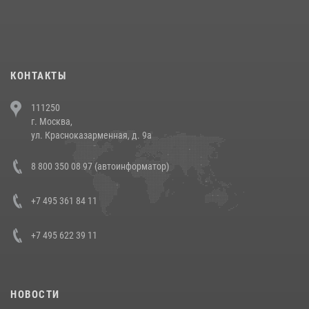
При силовой поддержке СОБР Росгвардии в Иркутской области
повели рейды по соблюдению миграционного законодательства
(видео)
30 июля 2026, 08:00
1
КОНТАКТЫ
В Челябинске росгвардейцы задержали злоумышленников,
111250
напавших на бригаду скорой помощи (видео)
г. Москва,
14 июля 2026, 12:20
1
ул. Красноказарменная, д. 9а
В Росгвардии прошла военно-научная конференция по обобщению
8 800 350 08 97 (автоинформатор)
боевого опыта
08 июля 2026, 07:01
+7 495 361 84 11
+7 495 622 39 11
НОВОСТИ