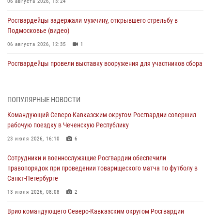
06 августа 2026, 13:24
Росгвардейцы задержали мужчину, открывшего стрельбу в
Подмосковье (видео)
06 августа 2026, 12:35
1
Росгвардейцы провели выставку вооружения для участников сбора
«Гвардеец» в Пензе (видео)
06 августа 2026, 12:00
2
1
ПОПУЛЯРНЫЕ НОВОСТИ
В Курске росгвардейцы приняли участие в митинге, посвященном
Командующий Северо-Кавказским округом Росгвардии совершил
второй годовщине вторжения ВСУ на территорию области
рабочую поездку в Чеченскую Республику
06 августа 2026, 11:56
4
23 июля 2026, 16:10
6
В Санкт-Петербурге наряд Росгвардии задержал правонарушителя,
Сотрудники и военнослужащие Росгвардии обеспечили
угрожавшего подростку травматическим пистолетом
правопорядок при проведении товарищеского матча по футболу в
06 августа 2026, 11:33
1
Санкт-Петербурге
В Зауралье при содействии СОБР Росгвардии ликвидирована
13 июля 2026, 08:08
2
крупная нарколаборатория
Врио командующего Северо-Кавказским округом Росгвардии
06 августа 2026, 11:27