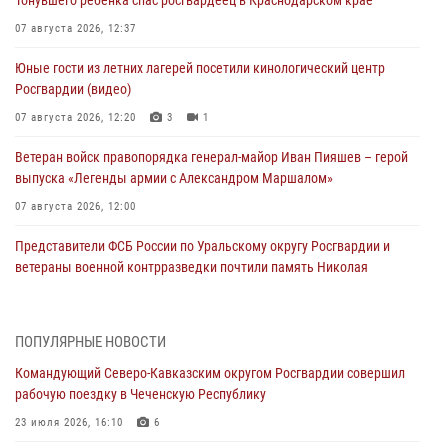
07 августа 2026, 12:37
Юные гости из летних лагерей посетили кинологический центр
Росгвардии (видео)
07 августа 2026, 12:20
3
1
Ветеран войск правопорядка генерал-майор Иван Пияшев – герой
выпуска «Легенды армии с Александром Маршалом»
07 августа 2026, 12:00
Представители ФСБ России по Уральскому округу Росгвардии и
ветераны военной контрразведки почтили память Николая
Кузнецова
07 августа 2026, 12:00
4
ПОПУЛЯРНЫЕ НОВОСТИ
Росгвардейцы пресекли попытку руферов подняться на крышу
Командующий Северо-Кавказским округом Росгвардии совершил
Смольного собора в Санкт-Петербурге (видео)
рабочую поездку в Чеченскую Республику
07 августа 2026, 11:34
3
1
23 июля 2026, 16:10
6
В Курске росгвардейцы провели занятие по основам