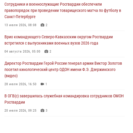
Сотрудники и военнослужащие Росгвардии обеспечили
взрывобезопасности
правопорядок при проведении товарищеского матча по футболу в
07 августа 2026, 11:33
Санкт-Петербурге
Рэпер ST посетил раненых росгвардейцев в Главном военном
13 июля 2026, 08:08
2
клиническом госпитале ведомства
Врио командующего Северо-Кавказским округом Росгвардии
07 августа 2026, 11:18
2
встретился с выпускниками военных вузов 2026 года
В Ставрополе офицеры Росгвардии стали участниками пресс-
04 августа 2026, 05:00
2
конференции по вопросам в сфере оборота оружия
Директор Росгвардии Герой России генерал армии Виктор Золотов
07 августа 2026, 11:00
посетил кинологический центр ОДОН имени Ф.Э. Дзержинского
(видео)
28 июля 2026, 16:50
1
В ОГВ(с) завершилась служебная командировка сотрудников ОМОН
Росгвардии
20 июля 2026, 09:25
3
Директор Росгвардии Герой России генерал армии Виктор Золотов
поздравил специалистов подразделений тыла с профессиональным