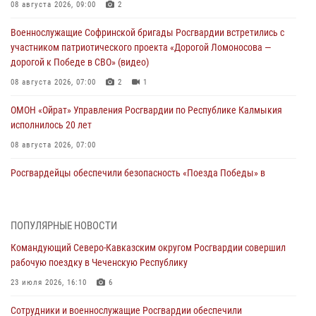
08 августа 2026, 09:00
2
Военнослужащие Софринской бригады Росгвардии встретились с
участником патриотического проекта «Дорогой Ломоносова —
дорогой к Победе в СВО» (видео)
08 августа 2026, 07:00
2
1
ОМОН «Ойрат» Управления Росгвардии по Республике Калмыкия
исполнилось 20 лет
08 августа 2026, 07:00
Росгвардейцы обеспечили безопасность «Поезда Победы» в
Кузбассе
08 августа 2026, 07:00
ПОПУЛЯРНЫЕ НОВОСТИ
В Кабардино-Балкарии сотрудники Росгвардии провели турнир по
Командующий Северо-Кавказским округом Росгвардии совершил
настольному теннису ко Дню физкультурника
рабочую поездку в Чеченскую Республику
08 августа 2026, 07:00
23 июля 2026, 16:10
6
В Москве росгвардейцы оказали помощь медикам и девушке с
Сотрудники и военнослужащие Росгвардии обеспечили
ограниченными возможностями здоровья (видео)