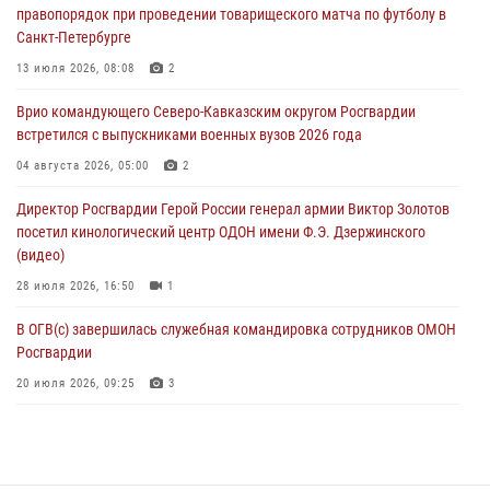
правопорядок при проведении товарищеского матча по футболу в
08 августа 2026, 06:32
1
Санкт-Петербурге
Спецназ Росгвардии в Марий Эл почтил память товарища на
13 июля 2026, 08:08
2
тактическом турнире (видео)
Врио командующего Северо-Кавказским округом Росгвардии
08 августа 2026, 06:15
9
1
встретился с выпускниками военных вузов 2026 года
День физкультурника в Уральском округе Росгвардии отметили
04 августа 2026, 05:00
2
турнирами, мастер-классами и легкоатлетическими забегами
Директор Росгвардии Герой России генерал армии Виктор Золотов
08 августа 2026, 06:03
9
посетил кинологический центр ОДОН имени Ф.Э. Дзержинского
(видео)
28 июля 2026, 16:50
1
В ОГВ(с) завершилась служебная командировка сотрудников ОМОН
Росгвардии
20 июля 2026, 09:25
3
Директор Росгвардии Герой России генерал армии Виктор Золотов
поздравил специалистов подразделений тыла с профессиональным
праздником