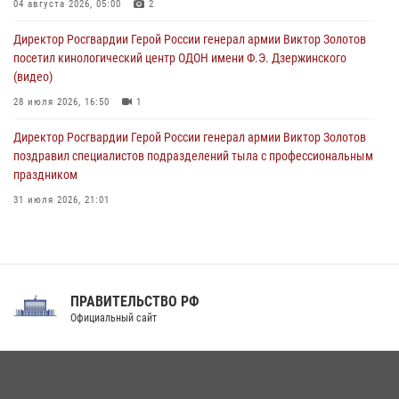
Спецназ Росгвардии в Марий Эл почтил память товарища на
04 августа 2026, 05:00
2
тактическом турнире (видео)
Директор Росгвардии Герой России генерал армии Виктор Золотов
08 августа 2026, 06:15
9
1
посетил кинологический центр ОДОН имени Ф.Э. Дзержинского
(видео)
28 июля 2026, 16:50
1
Директор Росгвардии Герой России генерал армии Виктор Золотов
поздравил специалистов подразделений тыла с профессиональным
праздником
31 июля 2026, 21:01
В ОГВ(с) завершилась служебная командировка сотрудников ОМОН
Росгвардии
20 июля 2026, 09:25
3
ПРАВИТЕЛЬСТВО РФ
Праздник «Один день с Росгвардией» к 105-летию Центрального
Официальный сайт
округа прошел на Поклонной горе
18 июля 2026, 13:43
15
1
При силовой поддержке СОБР Росгвардии в Иркутской области