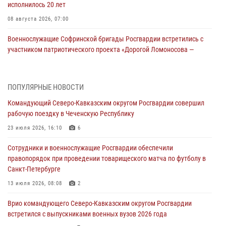
исполнилось 20 лет
08 августа 2026, 07:00
Военнослужащие Софринской бригады Росгвардии встретились с
участником патриотического проекта «Дорогой Ломоносова —
дорогой к Победе в СВО» (видео)
08 августа 2026, 07:00
2
1
ПОПУЛЯРНЫЕ НОВОСТИ
В Кабардино-Балкарии сотрудники Росгвардии провели турнир по
Командующий Северо-Кавказским округом Росгвардии совершил
настольному теннису ко Дню физкультурника
рабочую поездку в Чеченскую Республику
08 августа 2026, 07:00
23 июля 2026, 16:10
6
Росгвардейцы обеспечили безопасность «Поезда Победы» в
Сотрудники и военнослужащие Росгвардии обеспечили
Кузбассе
правопорядок при проведении товарищеского матча по футболу в
08 августа 2026, 07:00
Санкт-Петербурге
В Москве росгвардейцы оказали помощь медикам и девушке с
13 июля 2026, 08:08
2
ограниченными возможностями здоровья (видео)
Врио командующего Северо-Кавказским округом Росгвардии
08 августа 2026, 06:32
1
встретился с выпускниками военных вузов 2026 года