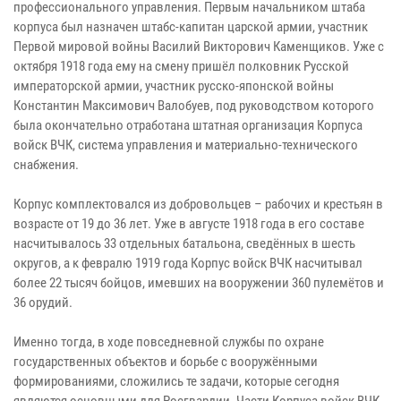
профессионального управления. Первым начальником штаба
корпуса был назначен штабс-капитан царской армии, участник
Первой мировой войны Василий Викторович Каменщиков. Уже с
октября 1918 года ему на смену пришёл полковник Русской
императорской армии, участник русско-японской войны
Константин Максимович Валобуев, под руководством которого
была окончательно отработана штатная организация Корпуса
войск ВЧК, система управления и материально-технического
снабжения.
Корпус комплектовался из добровольцев – рабочих и крестьян в
возрасте от 19 до 36 лет. Уже в августе 1918 года в его составе
насчитывалось 33 отдельных батальона, сведённых в шесть
округов, а к февралю 1919 года Корпус войск ВЧК насчитывал
более 22 тысяч бойцов, имевших на вооружении 360 пулемётов и
36 орудий.
Именно тогда, в ходе повседневной службы по охране
государственных объектов и борьбе с вооружёнными
формированиями, сложились те задачи, которые сегодня
являются основными для Росгвардии. Части Корпуса войск ВЧК