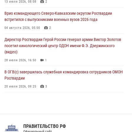
Росгвардейцы провели патриотическое занятие для детей на
13 июля 2026, 08:08
2
Поклонной горе в Москве (видео)
Врио командующего Северо-Кавказским округом Росгвардии
08 августа 2026, 14:10
3
1
встретился с выпускниками военных вузов 2026 года
В ЛНР росгвардейцы провели тренировку по единоборствам для
04 августа 2026, 05:00
2
юных воспитанников спортивной школы
Директор Росгвардии Герой России генерал армии Виктор Золотов
08 августа 2026, 13:00
1
посетил кинологический центр ОДОН имени Ф.Э. Дзержинского
(видео)
28 июля 2026, 16:50
1
В ОГВ(с) завершилась служебная командировка сотрудников ОМОН
Росгвардии
20 июля 2026, 09:25
3
Директор Росгвардии Герой России генерал армии Виктор Золотов
поздравил специалистов подразделений тыла с профессиональным
праздником
31 июля 2026, 21:01
ПРАВИТЕЛЬСТВО РФ
Праздник «Один день с Росгвардией» к 105-летию Центрального
Официальный сайт