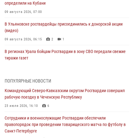
определили на Кубани
09 августа 2026, 07:00
В Ульяновске росгвардейцы присоединились к донорской акции
(видео)
09 августа 2026, 06:15
2
1
В регионах Урала бойцам Росгвардии в зону СВО передали свежие
тиражи газет
09 августа 2026, 05:00
Росгвардейцы провели занятие по стрелковой подготовке для
ПОПУЛЯРНЫЕ НОВОСТИ
воспитанников Центра детского, юношеского туризма и
Командующий Северо-Кавказским округом Росгвардии совершил
краеведения Луганской Народной Республики
рабочую поездку в Чеченскую Республику
09 августа 2026, 05:00
23 июля 2026, 16:10
6
Всероссийская ведомственная акции «Каникулы с Росгвардией
Сотрудники и военнослужащие Росгвардии обеспечили
проходит в Сибири
правопорядок при проведении товарищеского матча по футболу в
09 августа 2026, 04:00
5
Санкт-Петербурге