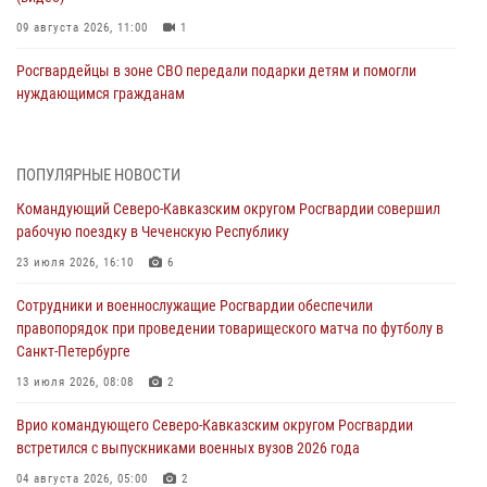
09 августа 2026, 11:00
1
Росгвардейцы в зоне СВО передали подарки детям и помогли
нуждающимся гражданам
09 августа 2026, 09:00
В Чеченской Республике пожарные расчеты Росгвардии и МЧС
ПОПУЛЯРНЫЕ НОВОСТИ
отработали межведомственное взаимодействие
Командующий Северо-Кавказским округом Росгвардии совершил
09 августа 2026, 08:00
2
рабочую поездку в Чеченскую Республику
В Центральных регионах России продолжается ведомственная
23 июля 2026, 16:10
6
акция «Каникулы с Росгвардией»
Сотрудники и военнослужащие Росгвардии обеспечили
09 августа 2026, 08:00
8
правопорядок при проведении товарищеского матча по футболу в
Санкт-Петербурге
Лучшие футбольные команды Южного округа Росгвардии
определили на Кубани
13 июля 2026, 08:08
2
09 августа 2026, 07:00
Врио командующего Северо-Кавказским округом Росгвардии
встретился с выпускниками военных вузов 2026 года
В Кузбассе росгвардейцы помогли вернуть горожанке пропавшую
мать
04 августа 2026, 05:00
2