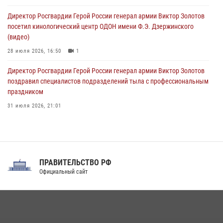
09 августа 2026, 07:00
Директор Росгвардии Герой России генерал армии Виктор Золотов
посетил кинологический центр ОДОН имени Ф.Э. Дзержинского
(видео)
28 июля 2026, 16:50
1
Директор Росгвардии Герой России генерал армии Виктор Золотов
поздравил специалистов подразделений тыла с профессиональным
праздником
31 июля 2026, 21:01
В ОГВ(с) завершилась служебная командировка сотрудников ОМОН
Росгвардии
20 июля 2026, 09:25
3
ПРАВИТЕЛЬСТВО РФ
Праздник «Один день с Росгвардией» к 105-летию Центрального
Официальный сайт
округа прошел на Поклонной горе
18 июля 2026, 13:43
15
1
При силовой поддержке СОБР Росгвардии в Иркутской области