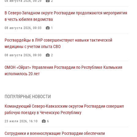
08 августа 2026, 09:29
2
В Северо-Западном округе Росгвардии продолжаются мероприятия
в честь юбилея ведомства
08 августа 2026, 09:03
1
Росгвардейцы в ЛНР совершенствуют навыки тактической
медицины с учетом опыта СВО
08 августа 2026, 09:00
2
ОМОН «Ойрат» Управления Росгвардии по Республике Калмыкия
исполнилось 20 лет
08 августа 2026, 07:00
Военнослужащие Софринской бригады Росгвардии встретились с
ПОПУЛЯРНЫЕ НОВОСТИ
участником патриотического проекта «Дорогой Ломоносова —
Командующий Северо-Кавказским округом Росгвардии совершил
дорогой к Победе в СВО» (видео)
рабочую поездку в Чеченскую Республику
08 августа 2026, 07:00
2
1
23 июля 2026, 16:10
6
В Кабардино-Балкарии сотрудники Росгвардии провели турнир по
Сотрудники и военнослужащие Росгвардии обеспечили
настольному теннису ко Дню физкультурника