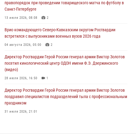
правопорядок при проведении товарищеского матча по футболу в
08 августа 2026, 07:00
Санкт-Петербурге
Росгвардейцы обеспечили безопасность «Поезда Победы» в
13 июля 2026, 08:08
2
Кузбассе
Врио командующего Северо-Кавказским округом Росгвардии
08 августа 2026, 07:00
встретился с выпускниками военных вузов 2026 года
В Москве росгвардейцы оказали помощь медикам и девушке с
04 августа 2026, 05:00
2
ограниченными возможностями здоровья (видео)
Директор Росгвардии Герой России генерал армии Виктор Золотов
08 августа 2026, 06:32
1
посетил кинологический центр ОДОН имени Ф.Э. Дзержинского
(видео)
28 июля 2026, 16:50
1
Директор Росгвардии Герой России генерал армии Виктор Золотов
поздравил специалистов подразделений тыла с профессиональным
праздником
31 июля 2026, 21:01
В ОГВ(с) завершилась служебная командировка сотрудников ОМОН
Росгвардии