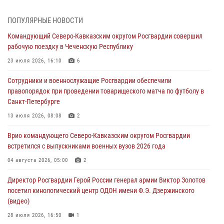
08 августа 2026, 07:00
2
1
ПОПУЛЯРНЫЕ НОВОСТИ
В Кабардино-Балкарии сотрудники Росгвардии провели турнир по
Командующий Северо-Кавказским округом Росгвардии совершил
настольному теннису ко Дню физкультурника
рабочую поездку в Чеченскую Республику
08 августа 2026, 07:00
23 июля 2026, 16:10
6
ОМОН «Ойрат» Управления Росгвардии по Республике Калмыкия
Сотрудники и военнослужащие Росгвардии обеспечили
исполнилось 20 лет
правопорядок при проведении товарищеского матча по футболу в
08 августа 2026, 07:00
Санкт-Петербурге
Росгвардейцы обеспечили безопасность «Поезда Победы» в
13 июля 2026, 08:08
2
Кузбассе
Врио командующего Северо-Кавказским округом Росгвардии
08 августа 2026, 07:00
встретился с выпускниками военных вузов 2026 года
В Москве росгвардейцы оказали помощь медикам и девушке с
04 августа 2026, 05:00
2
ограниченными возможностями здоровья (видео)
Директор Росгвардии Герой России генерал армии Виктор Золотов
08 августа 2026, 06:32
1
посетил кинологический центр ОДОН имени Ф.Э. Дзержинского
(видео)
28 июля 2026, 16:50
1