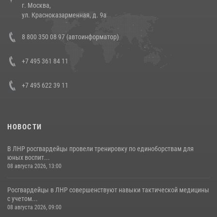
г. Москва,
14 июля 2026, 12:20
1
ул. Красноказарменная, д. 9а
Состоялась рабочая встреча директора Росгвардии Героя России
8 800 350 08 97 (автоинформатор)
генерала армии Виктора Золотова с заместителем полномочного
представителя Президента Российской Федерации в Северо-
Кавказском федеральном округе Виталием Кузнецовым
+7 495 361 84 11
30 июля 2026, 15:35
4
+7 495 622 39 11
НОВОСТИ
В ЛНР росгвардейцы провели тренировку по единоборствам для
юных воспит...
08 августа 2026, 13:00
Росгвардейцы в ЛНР совершенствуют навыки тактической медицины
с учетом...
08 августа 2026, 09:00