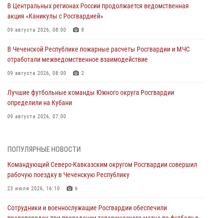
В Центральных регионах России продолжается ведомственная
акция «Каникулы с Росгвардией»
09 августа 2026, 08:00
8
В Чеченской Республике пожарные расчеты Росгвардии и МЧС
отработали межведомственное взаимодействие
09 августа 2026, 08:00
2
Лучшие футбольные команды Южного округа Росгвардии
определили на Кубани
09 августа 2026, 07:00
В Ульяновске росгвардейцы присоединились к донорской акции
(видео)
ПОПУЛЯРНЫЕ НОВОСТИ
09 августа 2026, 06:15
2
1
Командующий Северо-Кавказским округом Росгвардии совершил
рабочую поездку в Чеченскую Республику
В регионах Урала бойцам Росгвардии в зону СВО передали свежие
тиражи газет
23 июля 2026, 16:10
6
09 августа 2026, 05:00
Сотрудники и военнослужащие Росгвардии обеспечили
правопорядок при проведении товарищеского матча по футболу в