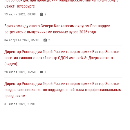
Росгвардейцы провели занятие по стрелковой подготовке для
Санкт-Петербурге
воспитанников Центра детского, юношеского туризма и
краеведения Луганской Народной Республики
13 июля 2026, 08:08
2
09 августа 2026, 05:00
Врио командующего Северо-Кавказским округом Росгвардии
встретился с выпускниками военных вузов 2026 года
Всероссийская ведомственная акции «Каникулы с Росгвардией
проходит в Сибири
04 августа 2026, 05:00
2
09 августа 2026, 04:00
5
Директор Росгвардии Герой России генерал армии Виктор Золотов
посетил кинологический центр ОДОН имени Ф.Э. Дзержинского
(видео)
28 июля 2026, 16:50
1
Директор Росгвардии Герой России генерал армии Виктор Золотов
поздравил специалистов подразделений тыла с профессиональным
праздником
31 июля 2026, 21:01
В ОГВ(с) завершилась служебная командировка сотрудников ОМОН
Росгвардии
20 июля 2026, 09:25
3