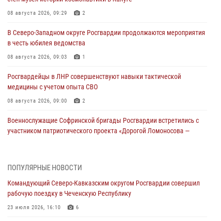
08 августа 2026, 09:29
2
В Северо-Западном округе Росгвардии продолжаются мероприятия
в честь юбилея ведомства
08 августа 2026, 09:03
1
Росгвардейцы в ЛНР совершенствуют навыки тактической
медицины с учетом опыта СВО
08 августа 2026, 09:00
2
Военнослужащие Софринской бригады Росгвардии встретились с
участником патриотического проекта «Дорогой Ломоносова —
дорогой к Победе в СВО» (видео)
08 августа 2026, 07:00
2
1
ПОПУЛЯРНЫЕ НОВОСТИ
Росгвардейцы обеспечили безопасность «Поезда Победы» в
Командующий Северо-Кавказским округом Росгвардии совершил
Кузбассе
рабочую поездку в Чеченскую Республику
08 августа 2026, 07:00
23 июля 2026, 16:10
6
ОМОН «Ойрат» Управления Росгвардии по Республике Калмыкия