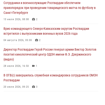
Сотрудники и военнослужащие Росгвардии обеспечили
исполнилось 20 лет
правопорядок при проведении товарищеского матча по футболу в
08 августа 2026, 07:00
Санкт-Петербурге
В Кабардино-Балкарии сотрудники Росгвардии провели турнир по
13 июля 2026, 08:08
2
настольному теннису ко Дню физкультурника
Врио командующего Северо-Кавказским округом Росгвардии
08 августа 2026, 07:00
встретился с выпускниками военных вузов 2026 года
В Москве росгвардейцы оказали помощь медикам и девушке с
04 августа 2026, 05:00
2
ограниченными возможностями здоровья (видео)
Директор Росгвардии Герой России генерал армии Виктор Золотов
08 августа 2026, 06:32
1
посетил кинологический центр ОДОН имени Ф.Э. Дзержинского
(видео)
28 июля 2026, 16:50
1
В ОГВ(с) завершилась служебная командировка сотрудников ОМОН
Росгвардии
20 июля 2026, 09:25
3
Директор Росгвардии Герой России генерал армии Виктор Золотов
поздравил специалистов подразделений тыла с профессиональным