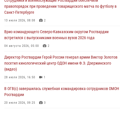
Сотрудники и военнослужащие Росгвардии обеспечили
угрожавшего подростку травматическим пистолетом
правопорядок при проведении товарищеского матча по футболу в
06 августа 2026, 11:33
1
Санкт-Петербурге
В Зауралье при содействии СОБР Росгвардии ликвидирована
13 июля 2026, 08:08
2
крупная нарколаборатория
Врио командующего Северо-Кавказским округом Росгвардии
06 августа 2026, 11:27
встретился с выпускниками военных вузов 2026 года
В Москве росгвардейцы задержали троих мужчин, устроивших
04 августа 2026, 05:00
2
пьяный дебош в баре (видео)
Директор Росгвардии Герой России генерал армии Виктор Золотов
06 августа 2026, 11:20
1
посетил кинологический центр ОДОН имени Ф.Э. Дзержинского
(видео)
28 июля 2026, 16:50
1
В ОГВ(с) завершилась служебная командировка сотрудников ОМОН
Росгвардии
20 июля 2026, 09:25
3
Директор Росгвардии Герой России генерал армии Виктор Золотов
поздравил специалистов подразделений тыла с профессиональным
праздником