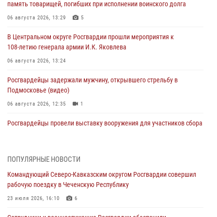
память товарищей, погибших при исполнении воинского долга
06 августа 2026, 13:29
5
В Центральном округе Росгвардии прошли мероприятия к
108‑летию генерала армии И.К. Яковлева
06 августа 2026, 13:24
Росгвардейцы задержали мужчину, открывшего стрельбу в
Подмосковье (видео)
06 августа 2026, 12:35
1
Росгвардейцы провели выставку вооружения для участников сбора
«Гвардеец» в Пензе (видео)
06 августа 2026, 12:00
2
1
ПОПУЛЯРНЫЕ НОВОСТИ
В Курске росгвардейцы приняли участие в митинге, посвященном
Командующий Северо-Кавказским округом Росгвардии совершил
второй годовщине вторжения ВСУ на территорию области
рабочую поездку в Чеченскую Республику
06 августа 2026, 11:56
4
23 июля 2026, 16:10
6
В Санкт-Петербурге наряд Росгвардии задержал правонарушителя,