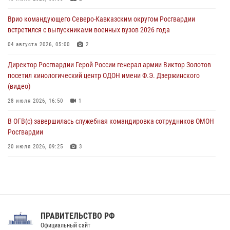
региональные газеты и поддержку земляков
Врио командующего Северо-Кавказским округом Росгвардии
08 августа 2026, 05:00
встретился с выпускниками военных вузов 2026 года
Комплексные проверки безопасности объектов образования с
04 августа 2026, 05:00
2
участием Росгвардии продолжаются на Урале
Директор Росгвардии Герой России генерал армии Виктор Золотов
08 августа 2026, 04:01
5
посетил кинологический центр ОДОН имени Ф.Э. Дзержинского
(видео)
28 июля 2026, 16:50
1
В ОГВ(с) завершилась служебная командировка сотрудников ОМОН
Росгвардии
20 июля 2026, 09:25
3
Директор Росгвардии Герой России генерал армии Виктор Золотов
поздравил специалистов подразделений тыла с профессиональным
праздником
31 июля 2026, 21:01
ПРАВИТЕЛЬСТВО РФ
Праздник «Один день с Росгвардией» к 105-летию Центрального
Официальный сайт