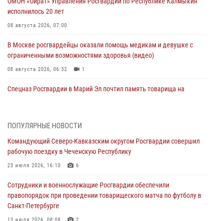
ОМОН «Ойрат» Управления Росгвардии по Республике Калмыкия
исполнилось 20 лет
08 августа 2026, 07:00
В Москве росгвардейцы оказали помощь медикам и девушке с
ограниченными возможностями здоровья (видео)
08 августа 2026, 06:32
1
Спецназ Росгвардии в Марий Эл почтил память товарища на
тактическом турнире (видео)
08 августа 2026, 06:15
9
1
ПОПУЛЯРНЫЕ НОВОСТИ
День физкультурника в Уральском округе Росгвардии отметили
Командующий Северо-Кавказским округом Росгвардии совершил
турнирами, мастер-классами и легкоатлетическими забегами
рабочую поездку в Чеченскую Республику
08 августа 2026, 06:03
9
23 июля 2026, 16:10
6
Кинологи Росгвардии со всей страны приступили к новому курсу
Сотрудники и военнослужащие Росгвардии обеспечили
подготовки на Урале
правопорядок при проведении товарищеского матча по футболу в
08 августа 2026, 05:00
3
Санкт-Петербурге
В ДНР выполняющие задачи СВО росгвардейцы получают из дома
13 июля 2026, 08:08
2