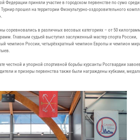
ой Федерации приняли участие в городском первенстве по сумо сред
т. Турнир прошел на территории Физкультурно-оздоровительного компл
».
ны соревновались в различных весовых категориях – от 50 килограм
грамм. Главным судьей выступил заслуженный мастер спорта России,
ный чемпион России, четырёхкратный чемпион Европы и чемпион мир
тыев.
тате честной и упорной спортивной борьбы курсанты Росгвардии завое
едители и призеры первенства также были награждены кубками, медал