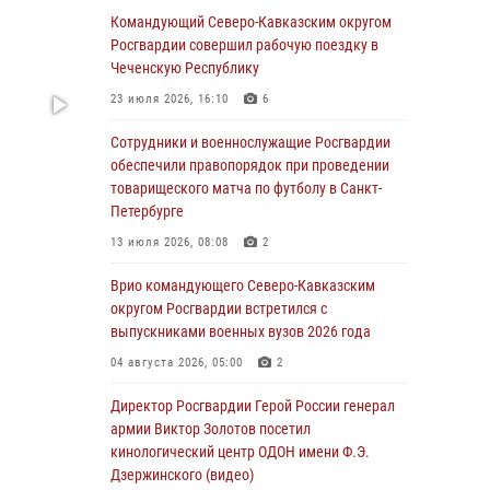
ОМОН «Ойрат» Управления Росгвардии по
Командующий Северо-Кавказским округом
Республике Калмыкия исполнилось 20 лет
Росгвардии совершил рабочую поездку в
Чеченскую Республику
08 августа 2026, 07:00
23 июля 2026, 16:10
6
Росгвардейцы обеспечили безопасность
«Поезда Победы» в Кузбассе
Сотрудники и военнослужащие Росгвардии
обеспечили правопорядок при проведении
08 августа 2026, 07:00
товарищеского матча по футболу в Санкт-
Петербурге
В Кабардино-Балкарии сотрудники
Росгвардии провели турнир по настольному
13 июля 2026, 08:08
2
теннису ко Дню физкультурника
Врио командующего Северо-Кавказским
08 августа 2026, 07:00
округом Росгвардии встретился с
выпускниками военных вузов 2026 года
Военнослужащие Софринской бригады
Росгвардии встретились с участником
04 августа 2026, 05:00
2
патриотического проекта «Дорогой
Ломоносова — дорогой к Победе в СВО»
Директор Росгвардии Герой России генерал
(видео)
армии Виктор Золотов посетил
кинологический центр ОДОН имени Ф.Э.
08 августа 2026, 07:00
2
1
Дзержинского (видео)