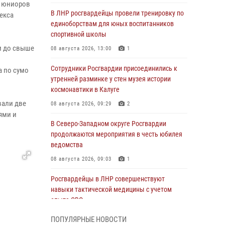
и юниоров
В ЛНР росгвардейцы провели тренировку по
екса
единоборствам для юных воспитанников
спортивной школы
м до свыше
08 августа 2026, 13:00
1
Сотрудники Росгвардии присоединились к
а по сумо
утренней разминке у стен музея истории
космонавтики в Калуге
вали две
08 августа 2026, 09:29
2
ями и
В Северо-Западном округе Росгвардии
продолжаются мероприятия в честь юбилея
ведомства
08 августа 2026, 09:03
1
Росгвардейцы в ЛНР совершенствуют
навыки тактической медицины с учетом
опыта СВО
08 августа 2026, 09:00
2
ПОПУЛЯРНЫЕ НОВОСТИ