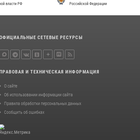
Российской Федерации
законодательства (видео)
30 июля 2026, 08:00
1
В Челябинске росгвардейцы задержали
злоумышленников, напавших на бригаду
ОФИЦИАЛЬНЫЕ СЕТЕВЫЕ РЕСУРСЫ
скорой помощи (видео)
14 июля 2026, 12:20
1
Состоялась рабочая встреча директора
Росгвардии Героя России генерала армии
ПРАВОВАЯ И ТЕХНИЧЕСКАЯ ИНФОРМАЦИЯ
Виктора Золотова с заместителем
полномочного представителя Президента
О сайте
Российской Федерации в Северо-Кавказском
Об использовании информации сайта
федеральном округе Виталием Кузнецовым
Правила обработки персональных данных
30 июля 2026, 15:35
4
Сообщить об ошибках