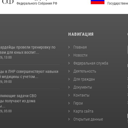
рального Собрания РФ
Государственной власти РФ
И
НАВИГАЦИЯ
вардейцы провели тренировку по
Главная
вам для юных воспит...
Новости
26, 13:00
Федеральная служба
Деятельность
цы в ЛНР совершенствуют навыки
 медицины с учетом...
Для граждан
26, 09:00
Документы
Контакты
лняющие задачи СВО
цы получают из дома
Герои
...
Карта сайта
26, 05:00
Открытые данные