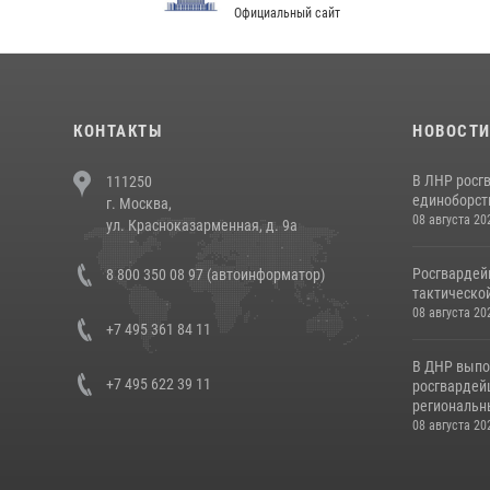
Официальный сайт
Феде
КОНТАКТЫ
НОВОСТ
В ЛНР росг
111250
единоборст
г. Москва,
08 августа 20
ул. Красноказарменная, д. 9а
Росгвардей
8 800 350 08 97 (автоинформатор)
тактической
08 августа 20
+7 495 361 84 11
В ДНР выпо
+7 495 622 39 11
росгвардей
региональны
08 августа 20