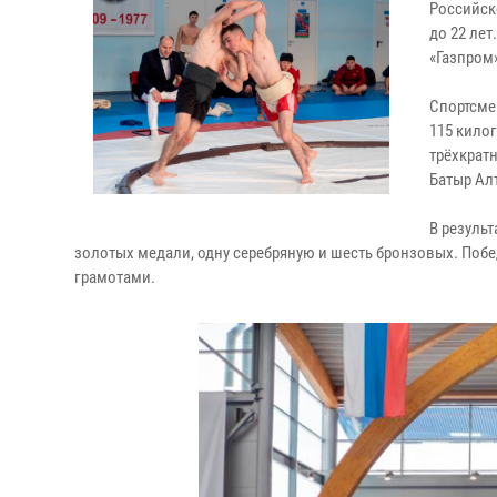
Российск
до 22 ле
«Газпром
Спортсме
115 кило
трёхкрат
Батыр Ал
В резуль
золотых медали, одну серебряную и шесть бронзовых. Поб
грамотами.