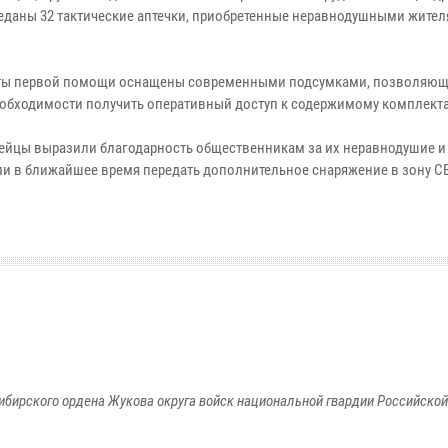
еданы 32 тактические аптечки, приобретенные неравнодушными жите
ы первой помощи оснащены современными подсумками, позволяю
еобходимости получить оперативный доступ к содержимому комплекта
ейцы выразили благодарность общественникам за их неравнодушие и
и в ближайшее время передать дополнительное снаряжение в зону С
ибирского ордена Жукова округа войск национальной гвардии Российско