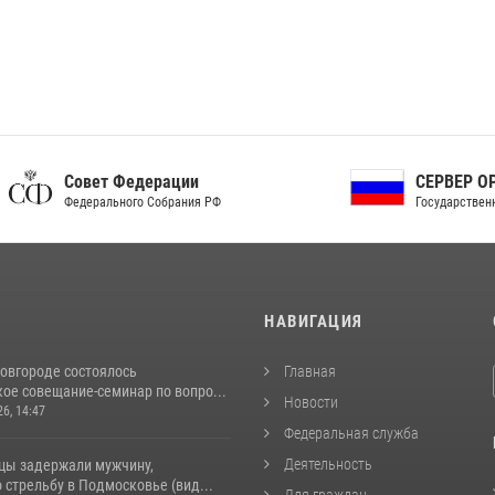
ет Федерации
СЕРВЕР ОРГАНОВ
рального Собрания РФ
Государственной власти РФ
И
НАВИГАЦИЯ
овгороде состоялось
Главная
ое совещание-семинар по вопро...
Новости
26, 14:47
Федеральная служба
Деятельность
цы задержали мужчину,
стрельбу в Подмосковье (вид...