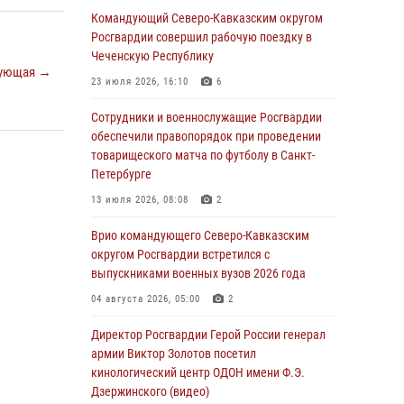
Командующий Северо-Кавказским округом
06 августа 2026, 21:01
Росгвардии совершил рабочую поездку в
В Нижнем Новгороде состоялось
Чеченскую Республику
ующая →
Всероссийское совещание-семинар по
23 июля 2026, 16:10
6
вопросам развития вневедомственной
охраны Росгвардии (видео)
Сотрудники и военнослужащие Росгвардии
обеспечили правопорядок при проведении
06 августа 2026, 14:47
10
1
товарищеского матча по футболу в Санкт-
В Брянске сотрудники и военнослужащие
Петербурге
Росгвардии почтили память Героя России
13 июля 2026, 08:08
2
Олега Визнюка
Врио командующего Северо-Кавказским
06 августа 2026, 14:36
2
округом Росгвардии встретился с
В кинологическом центре Уральского округа
выпускниками военных вузов 2026 года
Росгвардии почтили память товарищей,
04 августа 2026, 05:00
2
погибших при исполнении воинского долга
Директор Росгвардии Герой России генерал
06 августа 2026, 13:29
5
армии Виктор Золотов посетил
В Центральном округе Росгвардии прошли
кинологический центр ОДОН имени Ф.Э.
мероприятия к 108‑летию генерала армии
Дзержинского (видео)