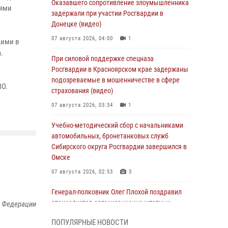
Оказавшего сопротивление злоумышленника
лями
задержали при участии Росгвардии в
Донецке (видео)
07 августа 2026, 04:00
1
щими в
.
При силовой поддержке спецназа
Росгвардии в Красноярском крае задержаны
подозреваемые в мошенничестве в сфере
ВО.
страхования (видео)
07 августа 2026, 03:34
1
Учебно-методический сбор с начальниками
автомобильных, бронетанковых служб
Сибирского округа Росгвардии завершился в
Омске
07 августа 2026, 02:53
3
Генерал-полковник Олег Плохой поздравил
специалистов организационно-штатных
й Федерации
подразделений Росгвардии с
ПОПУЛЯРНЫЕ НОВОСТИ
профессиональным праздником