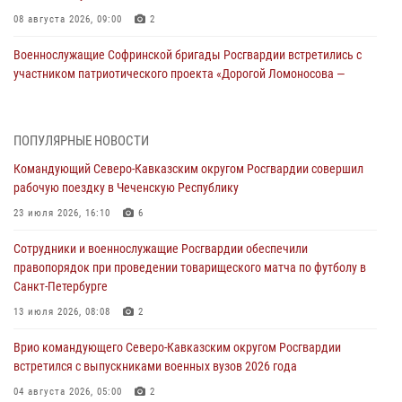
08 августа 2026, 09:00
2
Военнослужащие Софринской бригады Росгвардии встретились с
участником патриотического проекта «Дорогой Ломоносова —
дорогой к Победе в СВО» (видео)
08 августа 2026, 07:00
2
1
ПОПУЛЯРНЫЕ НОВОСТИ
Росгвардейцы обеспечили безопасность «Поезда Победы» в
Командующий Северо-Кавказским округом Росгвардии совершил
Кузбассе
рабочую поездку в Чеченскую Республику
08 августа 2026, 07:00
23 июля 2026, 16:10
6
В Кабардино-Балкарии сотрудники Росгвардии провели турнир по
Сотрудники и военнослужащие Росгвардии обеспечили
настольному теннису ко Дню физкультурника
правопорядок при проведении товарищеского матча по футболу в
08 августа 2026, 07:00
Санкт-Петербурге
ОМОН «Ойрат» Управления Росгвардии по Республике Калмыкия
13 июля 2026, 08:08
2
исполнилось 20 лет
Врио командующего Северо-Кавказским округом Росгвардии
08 августа 2026, 07:00
встретился с выпускниками военных вузов 2026 года
В Москве росгвардейцы оказали помощь медикам и девушке с
04 августа 2026, 05:00
2