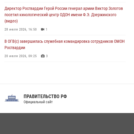
ограниченными возможностями здоровья (видео)
Директор Росгвардии Герой России генерал армии Виктор Золотов
08 августа 2026, 06:32
1
посетил кинологический центр ОДОН имени Ф.Э. Дзержинского
(видео)
28 июля 2026, 16:50
1
В ОГВ(с) завершилась служебная командировка сотрудников ОМОН
Росгвардии
20 июля 2026, 09:25
3
Директор Росгвардии Герой России генерал армии Виктор Золотов
поздравил специалистов подразделений тыла с профессиональным
праздником
31 июля 2026, 21:01
ПРАВИТЕЛЬСТВО РФ
Праздник «Один день с Росгвардией» к 105-летию Центрального
Официальный сайт
округа прошел на Поклонной горе
18 июля 2026, 13:43
15
1
При силовой поддержке СОБР Росгвардии в Иркутской области
повели рейды по соблюдению миграционного законодательства