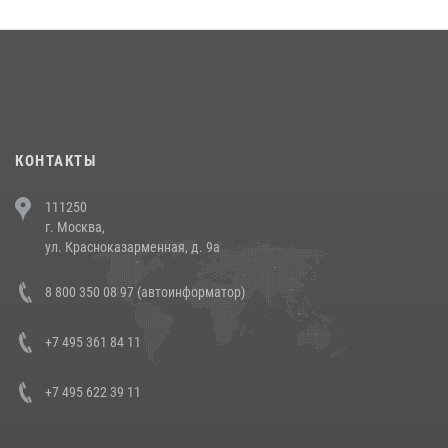
округа прошел на Поклонной горе
18 июля 2026, 13:43
15
1
При силовой поддержке СОБР Росгвардии в Иркутской области
повели рейды по соблюдению миграционного законодательства
(видео)
30 июля 2026, 08:00
1
КОНТАКТЫ
В Челябинске росгвардейцы задержали злоумышленников,
111250
напавших на бригаду скорой помощи (видео)
г. Москва,
14 июля 2026, 12:20
1
ул. Красноказарменная, д. 9а
В Росгвардии прошла военно-научная конференция по обобщению
8 800 350 08 97 (автоинформатор)
боевого опыта
08 июля 2026, 07:01
+7 495 361 84 11
+7 495 622 39 11