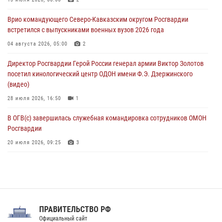
В Курске росгвардейцы провели занятие по основам
взрывобезопасности
Врио командующего Северо-Кавказским округом Росгвардии
07 августа 2026, 11:33
встретился с выпускниками военных вузов 2026 года
Рэпер ST посетил раненых росгвардейцев в Главном военном
04 августа 2026, 05:00
2
клиническом госпитале ведомства
Директор Росгвардии Герой России генерал армии Виктор Золотов
07 августа 2026, 11:18
2
посетил кинологический центр ОДОН имени Ф.Э. Дзержинского
(видео)
28 июля 2026, 16:50
1
В ОГВ(с) завершилась служебная командировка сотрудников ОМОН
Росгвардии
20 июля 2026, 09:25
3
Директор Росгвардии Герой России генерал армии Виктор Золотов
поздравил специалистов подразделений тыла с профессиональным
праздником
31 июля 2026, 21:01
ПРАВИТЕЛЬСТВО РФ
Праздник «Один день с Росгвардией» к 105-летию Центрального
Официальный сайт