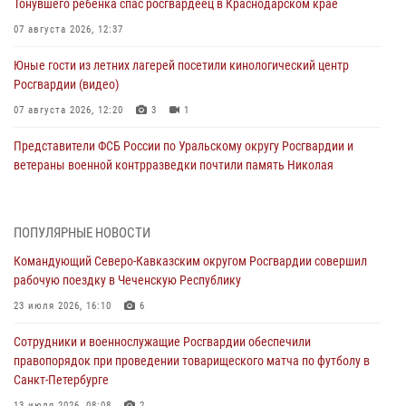
Тонувшего ребенка спас росгвардеец в Краснодарском крае
07 августа 2026, 12:37
Юные гости из летних лагерей посетили кинологический центр
Росгвардии (видео)
07 августа 2026, 12:20
3
1
Представители ФСБ России по Уральскому округу Росгвардии и
ветераны военной контрразведки почтили память Николая
Кузнецова
07 августа 2026, 12:00
4
ПОПУЛЯРНЫЕ НОВОСТИ
Ветеран войск правопорядка генерал-майор Иван Пияшев – герой
Командующий Северо-Кавказским округом Росгвардии совершил
выпуска «Легенды армии с Александром Маршалом»
рабочую поездку в Чеченскую Республику
07 августа 2026, 12:00
23 июля 2026, 16:10
6
Росгвардейцы пресекли попытку руферов подняться на крышу
Сотрудники и военнослужащие Росгвардии обеспечили
Смольного собора в Санкт-Петербурге (видео)
правопорядок при проведении товарищеского матча по футболу в
07 августа 2026, 11:34
3
1
Санкт-Петербурге
13 июля 2026, 08:08
2