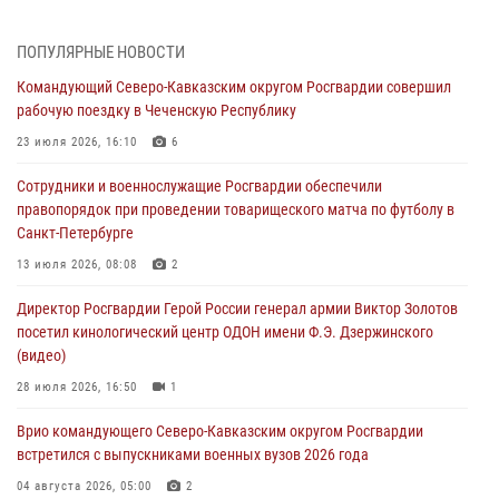
05 августа 2026, 13:25
1
В Удмуртии при силовой поддержке спецназа Росгвардии
ПОПУЛЯРНЫЕ НОВОСТИ
задержаны подозреваемые в мошенничестве под видом оказания
Командующий Северо-Кавказским округом Росгвардии совершил
оздоровительных услуг (видео)
рабочую поездку в Чеченскую Республику
05 августа 2026, 13:20
1
1
23 июля 2026, 16:10
6
В Москве дети сотрудников и военнослужащих Росгвардии
Сотрудники и военнослужащие Росгвардии обеспечили
посетили мастер-класс по художественной гимнастике
правопорядок при проведении товарищеского матча по футболу в
05 августа 2026, 13:00
3
Санкт-Петербурге
Офицеры Росгвардии и ветераны войск правопорядка почтили
13 июля 2026, 08:08
2
память генерала армии Ивана Кирилловича Яковлева
Директор Росгвардии Герой России генерал армии Виктор Золотов
05 августа 2026, 12:40
6
посетил кинологический центр ОДОН имени Ф.Э. Дзержинского
(видео)
Росгвардейцы приняли участие в акции «Волна памяти»,
посвящённой 83‑й годовщине освобождения Белгорода от
28 июля 2026, 16:50
1
немецко‑фашистских захватчиков
Врио командующего Северо-Кавказским округом Росгвардии
05 августа 2026, 12:13
1
встретился с выпускниками военных вузов 2026 года
04 августа 2026, 05:00
2