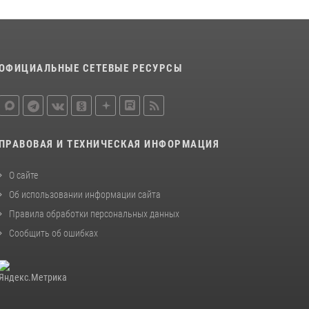
законодательства (видео)
30 июля 2026, 08:00
1
В Челябинске росгвардейцы задержали
ОФИЦИАЛЬНЫЕ СЕТЕВЫЕ РЕСУРСЫ
злоумышленников, напавших на бригаду
скорой помощи (видео)
14 июля 2026, 12:20
1
Состоялась рабочая встреча директора
ПРАВОВАЯ И ТЕХНИЧЕСКАЯ ИНФОРМАЦИЯ
Росгвардии Героя России генерала армии
Виктора Золотова с заместителем
О сайте
полномочного представителя Президента
Об использовании информации сайта
Российской Федерации в Северо-Кавказском
федеральном округе Виталием Кузнецовым
Правила обработки персональных данных
30 июля 2026, 15:35
4
Сообщить об ошибках