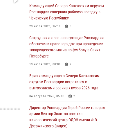
Росгвардейцы обеспечили безопасность
Командующий Северо-Кавказским округом
«Поезда Победы» в Кузбассе
Росгвардии совершил рабочую поездку в
Чеченскую Республику
08 августа 2026, 07:00
23 июля 2026, 16:10
6
ОМОН «Ойрат» Управления Росгвардии по
Республике Калмыкия исполнилось 20 лет
Сотрудники и военнослужащие Росгвардии
обеспечили правопорядок при проведении
08 августа 2026, 07:00
товарищеского матча по футболу в Санкт-
Петербурге
В Кабардино-Балкарии сотрудники
Росгвардии провели турнир по настольному
13 июля 2026, 08:08
2
теннису ко Дню физкультурника
Врио командующего Северо-Кавказским
08 августа 2026, 07:00
округом Росгвардии встретился с
выпускниками военных вузов 2026 года
Военнослужащие Софринской бригады
Росгвардии встретились с участником
04 августа 2026, 05:00
2
патриотического проекта «Дорогой
Ломоносова — дорогой к Победе в СВО»
Директор Росгвардии Герой России генерал
(видео)
армии Виктор Золотов посетил
кинологический центр ОДОН имени Ф.Э.
08 августа 2026, 07:00
2
1
Дзержинского (видео)