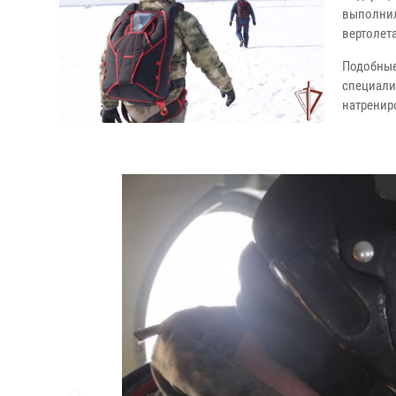
выполнил
вертолета
Подобные
специали
натренир