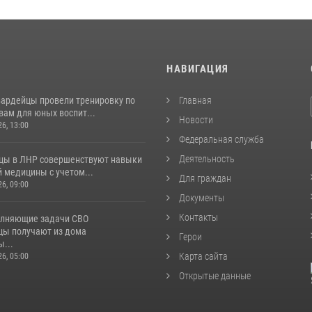
И
НАВИГАЦИЯ
вардейцы провели тренировку по
Главная
вам для юных воспит...
Новости
26, 13:00
Федеральная служба
Деятельность
цы в ЛНР совершенствуют навыки
 медицины с учетом...
Для граждан
26, 09:00
Документы
Контакты
лняющие задачи СВО
цы получают из дома
Герои
...
Карта сайта
26, 05:00
Открытые данные