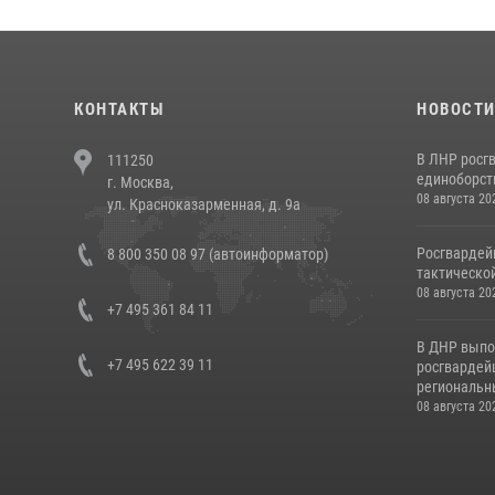
КОНТАКТЫ
НОВОСТ
В ЛНР росг
111250
единоборст
г. Москва,
08 августа 20
ул. Красноказарменная, д. 9а
Росгвардей
8 800 350 08 97 (автоинформатор)
тактической
08 августа 20
+7 495 361 84 11
В ДНР выпо
+7 495 622 39 11
росгвардей
региональны
08 августа 20