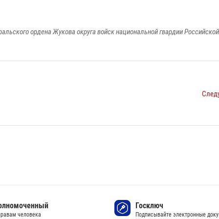
ральского ордена Жукова округа войск национальной гвардии Российско
След
олномоченный
Госключ
правам человека
Подписывайте электронные док