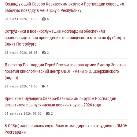
Командующий Северо-Кавказским округом Росгвардии совершил
оздоровительных услуг (видео)
рабочую поездку в Чеченскую Республику
05 августа 2026, 13:20
1
1
23 июля 2026, 16:10
6
В Москве дети сотрудников и военнослужащих Росгвардии
Сотрудники и военнослужащие Росгвардии обеспечили
посетили мастер-класс по художественной гимнастике
правопорядок при проведении товарищеского матча по футболу в
05 августа 2026, 13:00
3
Санкт-Петербурге
Офицеры Росгвардии и ветераны войск правопорядка почтили
13 июля 2026, 08:08
2
память генерала армии Ивана Кирилловича Яковлева
Директор Росгвардии Герой России генерал армии Виктор Золотов
05 августа 2026, 12:40
6
посетил кинологический центр ОДОН имени Ф.Э. Дзержинского
(видео)
Росгвардейцы приняли участие в акции «Волна памяти»,
посвящённой 83‑й годовщине освобождения Белгорода от
28 июля 2026, 16:50
1
немецко‑фашистских захватчиков
Врио командующего Северо-Кавказским округом Росгвардии
05 августа 2026, 12:13
1
встретился с выпускниками военных вузов 2026 года
04 августа 2026, 05:00
2
В ОГВ(с) завершилась служебная командировка сотрудников ОМОН
Росгвардии