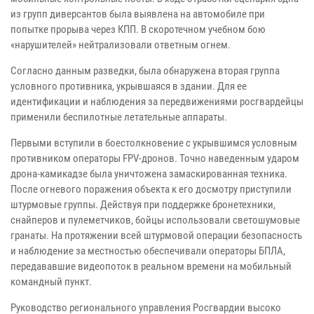
из групп диверсантов была выявлена на автомобиле при
попытке прорыва через КПП. В скоротечном учебном бою
«нарушителей» нейтрализовали ответным огнем.
Согласно данным разведки, была обнаружена вторая группа
условного противника, укрывшаяся в здании. Для ее
идентификации и наблюдения за передвижениями росгвардейцы
применили беспилотные летательные аппараты.
Первыми вступили в боестолкновение с укрывшимся условным
противником операторы FPV-дронов. Точно наведенным ударом
дрона-камикадзе была уничтожена замаскированная техника.
После огневого поражения объекта к его досмотру приступили
штурмовые группы. Действуя при поддержке бронетехники,
снайперов и пулеметчиков, бойцы использовали светошумовые
гранаты. На протяжении всей штурмовой операции безопасность
и наблюдение за местностью обеспечивали операторы БПЛА,
передававшие видеопоток в реальном времени на мобильный
командный пункт.
Руководство регионального управления Росгвардии высоко