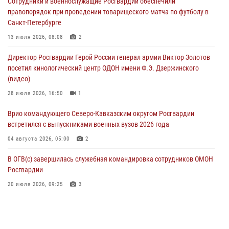
Сотрудники и военнослужащие Росгвардии обеспечили
посетили мастер-класс по художественной гимнастике
правопорядок при проведении товарищеского матча по футболу в
05 августа 2026, 13:00
3
Санкт-Петербурге
Офицеры Росгвардии и ветераны войск правопорядка почтили
13 июля 2026, 08:08
2
память генерала армии Ивана Кирилловича Яковлева
Директор Росгвардии Герой России генерал армии Виктор Золотов
05 августа 2026, 12:40
6
посетил кинологический центр ОДОН имени Ф.Э. Дзержинского
(видео)
Росгвардейцы приняли участие в акции «Волна памяти»,
посвящённой 83‑й годовщине освобождения Белгорода от
28 июля 2026, 16:50
1
немецко‑фашистских захватчиков
Врио командующего Северо-Кавказским округом Росгвардии
05 августа 2026, 12:13
1
встретился с выпускниками военных вузов 2026 года
04 августа 2026, 05:00
2
В ОГВ(с) завершилась служебная командировка сотрудников ОМОН
Росгвардии
20 июля 2026, 09:25
3
Директор Росгвардии Герой России генерал армии Виктор Золотов
поздравил специалистов подразделений тыла с профессиональным
праздником