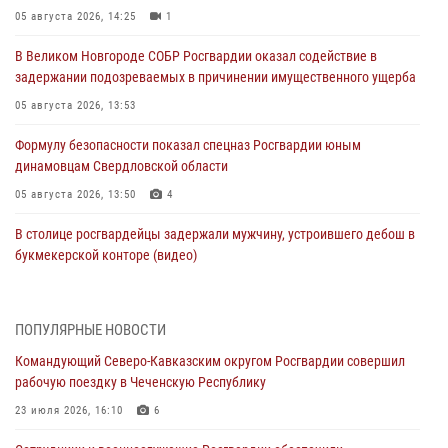
05 августа 2026, 14:25
1
В Великом Новгороде СОБР Росгвардии оказал содействие в
задержании подозреваемых в причинении имущественного ущерба
05 августа 2026, 13:53
Формулу безопасности показал спецназ Росгвардии юным
динамовцам Свердловской области
05 августа 2026, 13:50
4
В столице росгвардейцы задержали мужчину, устроившего дебош в
букмекерской конторе (видео)
05 августа 2026, 13:25
1
В Удмуртии при силовой поддержке спецназа Росгвардии
ПОПУЛЯРНЫЕ НОВОСТИ
задержаны подозреваемые в мошенничестве под видом оказания
Командующий Северо-Кавказским округом Росгвардии совершил
оздоровительных услуг (видео)
рабочую поездку в Чеченскую Республику
05 августа 2026, 13:20
1
1
23 июля 2026, 16:10
6
В Москве дети сотрудников и военнослужащих Росгвардии