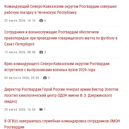
Офицер СОБР Росгвардии выступил на окружном юнармейском
Командующий Северо-Кавказским округом Росгвардии совершил
форуме в Астрахани
рабочую поездку в Чеченскую Республику
06 августа 2026, 08:27
3
23 июля 2026, 16:10
6
Росгвардейцы задержали стрелявшего из пускового устройства
Сотрудники и военнослужащие Росгвардии обеспечили
рядом с жилыми домами в центре Санкт-Петербурга (видео)
правопорядок при проведении товарищеского матча по футболу в
06 августа 2026, 08:18
3
1
Санкт-Петербурге
В Новосибирске спецназ Росгвардии оказал содействие при
13 июля 2026, 08:08
2
задержании подозреваемых в похищении человека и
Врио командующего Северо-Кавказским округом Росгвардии
вымогательстве (видео)
встретился с выпускниками военных вузов 2026 года
06 августа 2026, 07:09
1
04 августа 2026, 05:00
2
Сотрудники и военнослужащие Росгвардии обеспечили
Директор Росгвардии Герой России генерал армии Виктор Золотов
правопорядок при проведении матча Кубка России по футболу в
посетил кинологический центр ОДОН имени Ф.Э. Дзержинского
Санкт-Петербурге
(видео)
06 августа 2026, 07:03
3
28 июля 2026, 16:50
1
В ОГВ(с) завершилась служебная командировка сотрудников ОМОН
Росгвардии