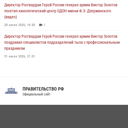
09 августа 2026, 04:00
5
Директор Росгвардии Герой России генерал армии Виктор Золотов
посетил кинологический центр ОДОН имени Ф.Э. Дзержинского
(видео)
28 июля 2026, 16:50
1
Директор Росгвардии Герой России генерал армии Виктор Золотов
поздравил специалистов подразделений тыла с профессиональным
праздником
31 июля 2026, 21:01
В ОГВ(с) завершилась служебная командировка сотрудников ОМОН
Росгвардии
20 июля 2026, 09:25
3
ПРАВИТЕЛЬСТВО РФ
Праздник «Один день с Росгвардией» к 105-летию Центрального
Официальный сайт
округа прошел на Поклонной горе
18 июля 2026, 13:43
15
1
При силовой поддержке СОБР Росгвардии в Иркутской области
повели рейды по соблюдению миграционного законодательства