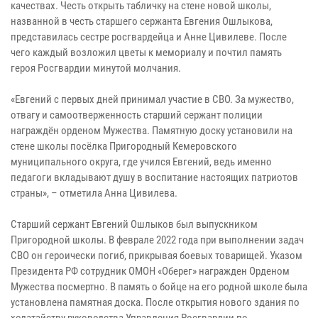
качествах. Честь открыть табличку на стене новой школы,
названной в честь старшего сержанта Евгения Ошлыкова,
представилась сестре росгвардейца и Анне Цивилеве. После
чего каждый возложил цветы к мемориалу и почтил память
героя Росгвардии минутой молчания.
«Евгений с первых дней принимал участие в СВО. За мужество,
отвагу и самоотверженность старший сержант полиции
награждён орденом Мужества. Памятную доску установили на
стене школы посёлка Пригородный Кемеровского
муниципального округа, где учился Евгений, ведь именно
педагоги вкладывают душу в воспитание настоящих патриотов
страны», – отметила Анна Цивилева.
Старший сержант Евгений Ошлыков был выпускником
Пригородной школы. В феврале 2022 года при выполнении задач
СВО он героически погиб, прикрывая боевых товарищей. Указом
Президента РФ сотрудник ОМОН «Оберег» награжден Орденом
Мужества посмертно. В память о бойце на его родной школе была
установлена памятная доска. После открытия нового здания по
ходатайству руководства Управления Росгвардии по