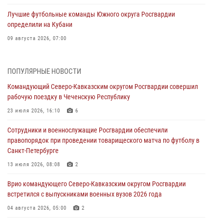
Лучшие футбольные команды Южного округа Росгвардии
определили на Кубани
09 августа 2026, 07:00
В Ульяновске росгвардейцы присоединились к донорской акции
(видео)
ПОПУЛЯРНЫЕ НОВОСТИ
09 августа 2026, 06:15
2
1
Командующий Северо-Кавказским округом Росгвардии совершил
рабочую поездку в Чеченскую Республику
Росгвардейцы провели занятие по стрелковой подготовке для
воспитанников Центра детского, юношеского туризма и
23 июля 2026, 16:10
6
краеведения Луганской Народной Республики
Сотрудники и военнослужащие Росгвардии обеспечили
09 августа 2026, 05:00
правопорядок при проведении товарищеского матча по футболу в
Санкт-Петербурге
В регионах Урала бойцам Росгвардии в зону СВО передали свежие
тиражи газет
13 июля 2026, 08:08
2
09 августа 2026, 05:00
Врио командующего Северо-Кавказским округом Росгвардии
встретился с выпускниками военных вузов 2026 года
Всероссийская ведомственная акции «Каникулы с Росгвардией
проходит в Сибири
04 августа 2026, 05:00
2